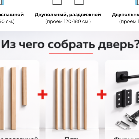
аспашной
Двупольный, раздвижной
Двупольны
90 см.)
(проем 120-180 см.)
(проем 1