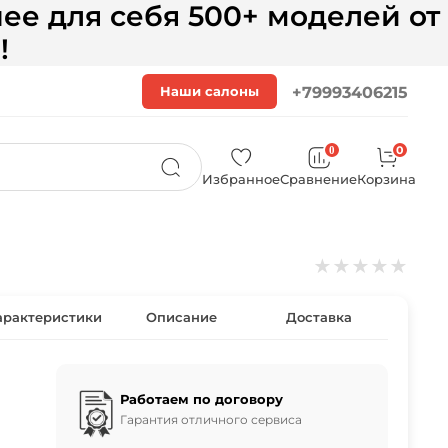
ее для себя 500+ моделей от
!
Наши салоны
+79993406215
0
0
Избранное
Сравнение
Корзина
★
★
★
★
★
арактеристики
Описание
Доставка
Работаем по договору
Гарантия отличного сервиса