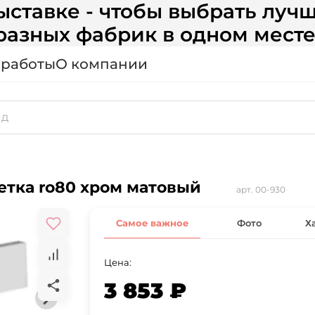
ставке - чтобы выбрать лучш
разных фабрик в одном месте
 работы
О компании
зетка ro80 хром матовый
арт.
00-930
Самое важное
Фото
Х
Цена:
3 853 ₽