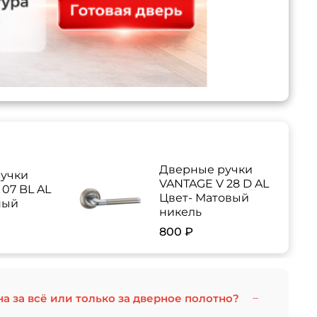
Дверные ручки
учки
VANTAGE V 28 D AL
07 BL AL
Цвет- Матовый
ный
никель
800 ₽
на за всё или только за дверное полотно?