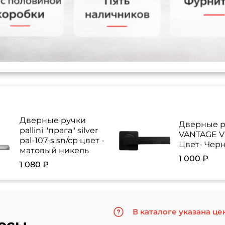
Дверные ручки
Дверные р
pallini "прага" silver
VANTAGE V 
pal-107-s sn/cp цвет -
Цвет- Чер
матовый никель
1 000 ₽
1 080 ₽
В каталоге указана це
осы