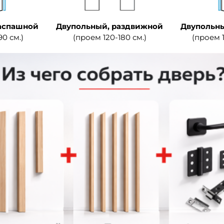
аспашной
Двупольный, раздвижной
Двупольны
90 см.)
(проем 120-180 см.)
(проем 1