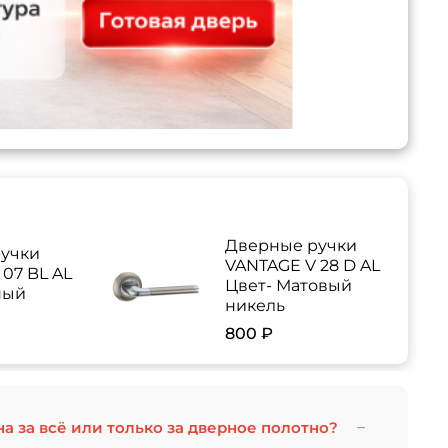
Дверные ручки
учки
VANTAGE V 28 D AL
07 BL AL
Цвет- Матовый
ный
никель
800 ₽
на за всё или только за дверное полотно?