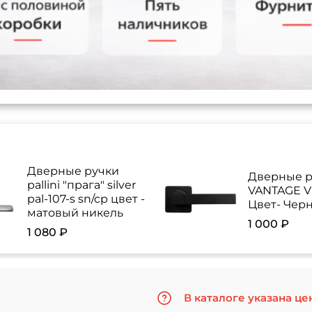
Дверные ручки
Дверные р
pallini "прага" silver
VANTAGE V 
pal-107-s sn/cp цвет -
Цвет- Чер
матовый никель
1 000 ₽
1 080 ₽
В каталоге указана це