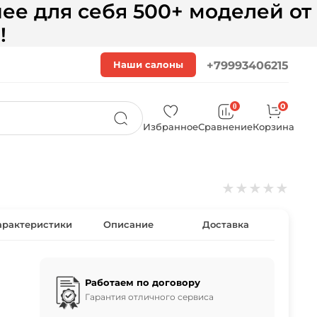
ее для себя 500+ моделей от
!
Наши салоны
+79993406215
0
0
Избранное
Сравнение
Корзина
★
★
★
★
★
арактеристики
Описание
Доставка
Работаем по договору
Гарантия отличного сервиса