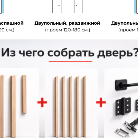
аспашной
Двупольный, раздвижной
Двупольны
90 см.)
(проем 120-180 см.)
(проем 1