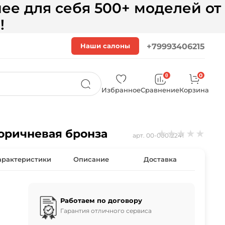
ее для себя 500+ моделей от
!
Наши салоны
+79993406215
0
0
Избранное
Сравнение
Корзина
коричневая бронза
★
★
★
★
★
арт.
00-00012241
арактеристики
Описание
Доставка
Работаем по договору
Гарантия отличного сервиса