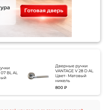
Дверные ручки
учки
VANTAGE V 28 D AL
07 BL AL
Цвет- Матовый
ный
никель
800 ₽