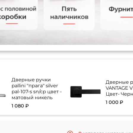
Дверные ручки
Дверные р
pallini "прага" silver
VANTAGE V 
pal-107-s sn/cp цвет -
Цвет- Чер
матовый никель
1 000 ₽
1 080 ₽