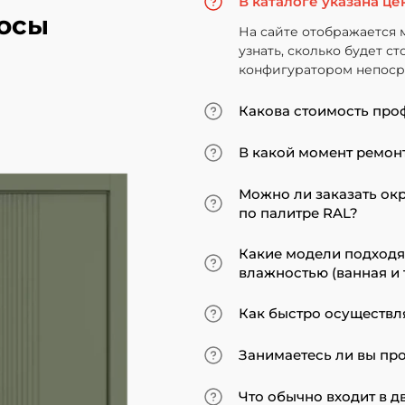
В каталоге указана це
осы
На сайте отображается 
узнать, сколько будет с
конфигуратором непосре
Какова стоимость про
Итоговая сумма зависит
В какой момент ремонт
Минимальная цена за ус
«экошпон» начинается от
Мы советуем приступать
Можно ли заказать ок
покрытие. В противном 
по палитре RAL?
может не подойти по вы
ставить двери по оконч
Да, такая возможность 
Какие модели подход
до поклейки обоев, лучш
эмалированные модели 
влажностью (ванная и 
наличники уже после за
Для санузлов мы реком
Как быстро осуществл
экошпона. На нашем са
все двери являются вла
Товары, имеющиеся на ск
Занимаетесь ли вы пр
Если дверь изготавлива
составит от 2 до 7 неде
Безусловно. Практическ
Что обычно входит в 
завода.
могут изготовить полот