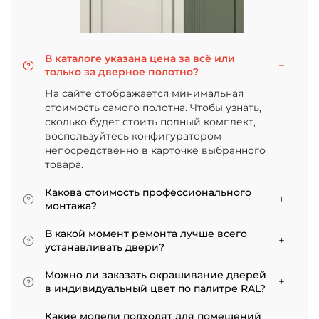
В каталоге указана цена за всё или
только за дверное полотно?
На сайте отображается минимальная
стоимость самого полотна. Чтобы узнать,
сколько будет стоить полный комплект,
воспользуйтесь конфигуратором
непосредственно в карточке выбранного
товара.
Какова стоимость профессионального
монтажа?
Итоговая сумма зависит от типа отделки
В какой момент ремонта лучше всего
двери и габаритов проема. Минимальная
устанавливать двери?
цена за установку стандартной двери с
Мы советуем приступать к монтажу после
покрытием «экошпон» начинается от 5000
Можно ли заказать окрашивание дверей
того, как уложено напольное покрытие. В
рублей.
в индивидуальный цвет по палитре RAL?
противном случае из-за изменения уровня
Да, такая возможность есть. В нашем
пола полотно может не подойти по высоте, и
Какие модели подходят для помещений