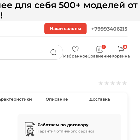
ее для себя 500+ моделей от
!
Наши салоны
+79993406215
0
0
Избранное
Сравнение
Корзина
★
★
★
★
★
арактеристики
Описание
Доставка
Работаем по договору
Гарантия отличного сервиса