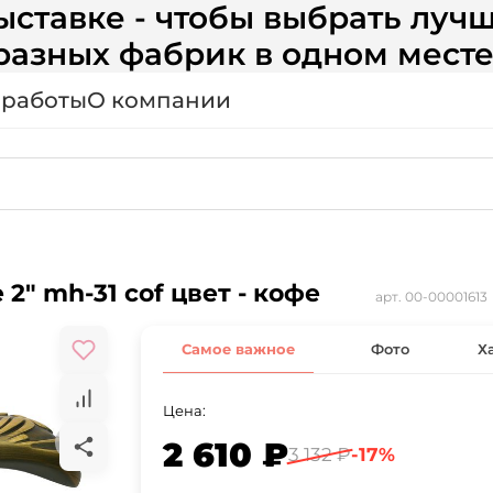
ставке - чтобы выбрать лучш
разных фабрик в одном месте
 работы
О компании
2" mh-31 cof цвет - кофе
арт.
00-00001613
Самое важное
Фото
Х
Цена:
2 610 ₽
3 132 ₽
-17%