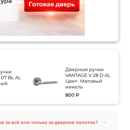
Дверные ручки
учки
VANTAGE V 28 D AL
07 BL AL
Цвет- Матовый
ный
никель
800 ₽
на за всё или только за дверное полотно?