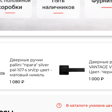
Дверные ручки
Дверные р
pallini "прага" silver
VANTAGE V 
pal-107-s sn/cp цвет -
Цвет- Чер
матовый никель
1 000 ₽
1 080 ₽
В каталоге указана це
осы