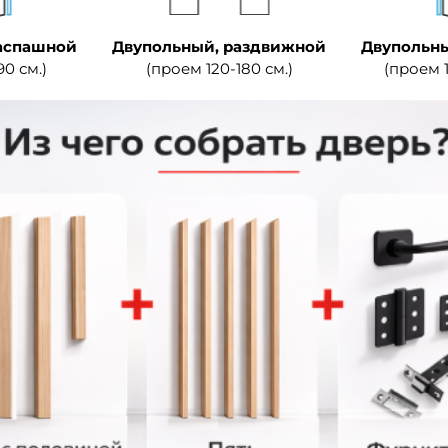
аспашной
Двупольный, раздвижной
Двупольны
90 см.)
(проем 120-180 см.)
(проем 1