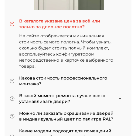
В каталоге указана цена за всё или
только за дверное полотно?
На сайте отображается минимальная
стоимость самого полотна. Чтобы узнать,
сколько будет стоить полный комплект,
воспользуйтесь конфигуратором
непосредственно в карточке выбранного
товара.
Какова стоимость профессионального
монтажа?
Итоговая сумма зависит от типа отделки
В какой момент ремонта лучше всего
двери и габаритов проема. Минимальная
устанавливать двери?
цена за установку стандартной двери с
Мы советуем приступать к монтажу после
покрытием «экошпон» начинается от 5000
Можно ли заказать окрашивание дверей
того, как уложено напольное покрытие. В
рублей.
в индивидуальный цвет по палитре RAL?
противном случае из-за изменения уровня
Да, такая возможность есть. В нашем
пола полотно может не подойти по высоте, и
Какие модели подходят для помещений
ассортименте представлены эмалированные
его придется подрезать. Оптимально ставить