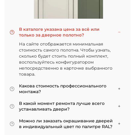
В каталоге указана цена за всё или
только за дверное полотно?
На сайте отображается минимальная
стоимость самого полотна. Чтобы узнать,
сколько будет стоить полный комплект,
воспользуйтесь конфигуратором
непосредственно в карточке выбранного
товара.
Какова стоимость профессионального
монтажа?
Итоговая сумма зависит от типа отделки
В какой момент ремонта лучше всего
двери и габаритов проема. Минимальная
устанавливать двери?
цена за установку стандартной двери с
Мы советуем приступать к монтажу после
покрытием «экошпон» начинается от 5000
Можно ли заказать окрашивание дверей
того, как уложено напольное покрытие. В
рублей.
в индивидуальный цвет по палитре RAL?
противном случае из-за изменения уровня