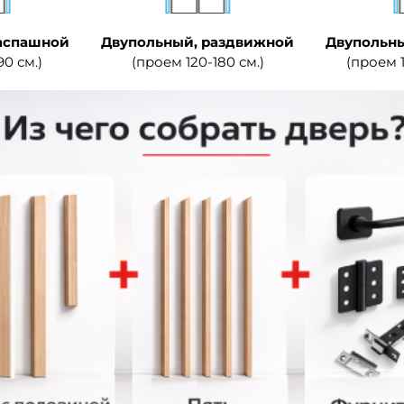
аспашной
Двупольный, раздвижной
Двупольны
90 см.)
(проем 120-180 см.)
(проем 1