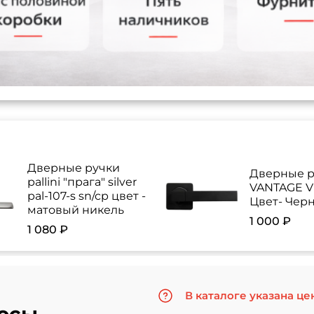
Дверные ручки
Дверные р
pallini "прага" silver
VANTAGE V 
pal-107-s sn/cp цвет -
Цвет- Чер
матовый никель
1 000 ₽
1 080 ₽
В каталоге указана це
осы