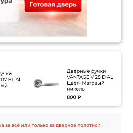
Дверные ручки
учки
VANTAGE V 28 D AL
07 BL AL
Цвет- Матовый
ный
никель
800 ₽
на за всё или только за дверное полотно?