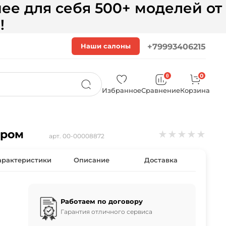
ее для себя 500+ моделей от
!
Наши салоны
+79993406215
0
0
Избранное
Сравнение
Корзина
хром
★
★
★
★
★
арт.
00-00008872
арактеристики
Описание
Доставка
Работаем по договору
Гарантия отличного сервиса