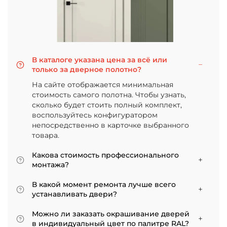
В каталоге указана цена за всё или
только за дверное полотно?
На сайте отображается минимальная
стоимость самого полотна. Чтобы узнать,
сколько будет стоить полный комплект,
воспользуйтесь конфигуратором
непосредственно в карточке выбранного
товара.
Какова стоимость профессионального
монтажа?
Итоговая сумма зависит от типа отделки
В какой момент ремонта лучше всего
двери и габаритов проема. Минимальная
устанавливать двери?
цена за установку стандартной двери с
Мы советуем приступать к монтажу после
покрытием «экошпон» начинается от 5000
Можно ли заказать окрашивание дверей
того, как уложено напольное покрытие. В
рублей.
в индивидуальный цвет по палитре RAL?