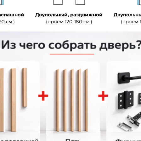
аспашной
Двупольный, раздвижной
Двупольны
90 см.)
(проем 120-180 см.)
(проем 1