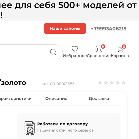
ее для себя 500+ моделей от
!
Наши салоны
+79993406215
0
0
Избранное
Сравнение
Корзина
/золото
★
★
★
★
★
арт.
00-00001585
арактеристики
Описание
Доставка
Работаем по договору
Гарантия отличного сервиса