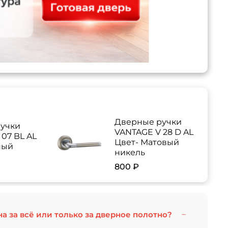
Дверные ручки
учки
VANTAGE V 28 D AL
07 BL AL
Цвет- Матовый
ный
никель
800 ₽
на за всё или только за дверное полотно?