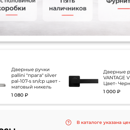
Дверные ручки
Дверные р
pallini "прага" silver
VANTAGE V 
pal-107-s sn/cp цвет -
Цвет- Чер
матовый никель
1 000 ₽
1 080 ₽
В каталоге указана це
осы