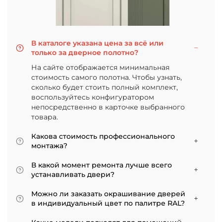
В каталоге указана цена за всё или
только за дверное полотно?
На сайте отображается минимальная
стоимость самого полотна. Чтобы узнать,
сколько будет стоить полный комплект,
воспользуйтесь конфигуратором
непосредственно в карточке выбранного
товара.
Какова стоимость профессионального
монтажа?
Итоговая сумма зависит от типа отделки
В какой момент ремонта лучше всего
двери и габаритов проема. Минимальная
устанавливать двери?
цена за установку стандартной двери с
Мы советуем приступать к монтажу после
покрытием «экошпон» начинается от 5000
Можно ли заказать окрашивание дверей
того, как уложено напольное покрытие. В
рублей.
в индивидуальный цвет по палитре RAL?
противном случае из-за изменения уровня
Да, такая возможность есть. В нашем
пола полотно может не подойти по высоте, и