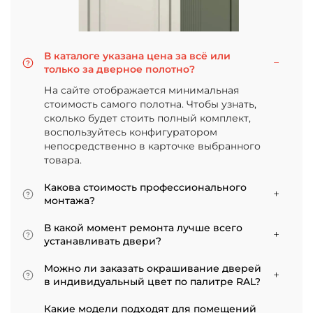
В каталоге указана цена за всё или
только за дверное полотно?
На сайте отображается минимальная
стоимость самого полотна. Чтобы узнать,
сколько будет стоить полный комплект,
воспользуйтесь конфигуратором
непосредственно в карточке выбранного
товара.
Какова стоимость профессионального
монтажа?
Итоговая сумма зависит от типа отделки
В какой момент ремонта лучше всего
двери и габаритов проема. Минимальная
устанавливать двери?
цена за установку стандартной двери с
Мы советуем приступать к монтажу после
покрытием «экошпон» начинается от 5000
Можно ли заказать окрашивание дверей
того, как уложено напольное покрытие. В
рублей.
в индивидуальный цвет по палитре RAL?
противном случае из-за изменения уровня
Да, такая возможность есть. В нашем
пола полотно может не подойти по высоте, и
Какие модели подходят для помещений