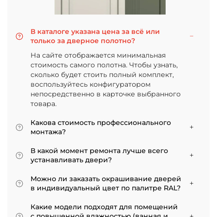
В каталоге указана цена за всё или
только за дверное полотно?
На сайте отображается минимальная
стоимость самого полотна. Чтобы узнать,
сколько будет стоить полный комплект,
воспользуйтесь конфигуратором
непосредственно в карточке выбранного
товара.
Какова стоимость профессионального
монтажа?
Итоговая сумма зависит от типа отделки
В какой момент ремонта лучше всего
двери и габаритов проема. Минимальная
устанавливать двери?
цена за установку стандартной двери с
Мы советуем приступать к монтажу после
покрытием «экошпон» начинается от 5000
Можно ли заказать окрашивание дверей
того, как уложено напольное покрытие. В
рублей.
в индивидуальный цвет по палитре RAL?
противном случае из-за изменения уровня
Да, такая возможность есть. В нашем
пола полотно может не подойти по высоте, и
Какие модели подходят для помещений
ассортименте представлены эмалированные
его придется подрезать. Оптимально ставить
с повышенной влажностью (ванная и