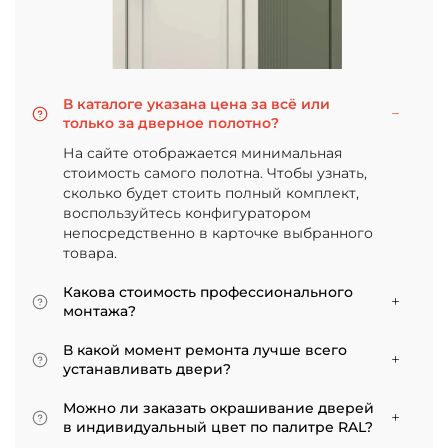
В каталоге указана цена за всё или
только за дверное полотно?
На сайте отображается минимальная
стоимость самого полотна. Чтобы узнать,
сколько будет стоить полный комплект,
воспользуйтесь конфигуратором
непосредственно в карточке выбранного
товара.
Какова стоимость профессионального
монтажа?
Итоговая сумма зависит от типа отделки
В какой момент ремонта лучше всего
двери и габаритов проема. Минимальная
устанавливать двери?
цена за установку стандартной двери с
Мы советуем приступать к монтажу после
покрытием «экошпон» начинается от 5000
Можно ли заказать окрашивание дверей
того, как уложено напольное покрытие. В
рублей.
в индивидуальный цвет по палитре RAL?
противном случае из-за изменения уровня