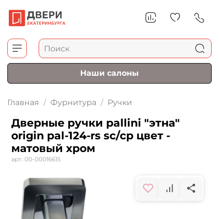
Наши салоны
Главная
Фурнитура
Ручки
Дверные ручки pallini "этна"
origin pal-124-rs sc/cp цвет -
матовый хром
арт.
00-00016615