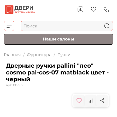
Наши салоны
Главная
Фурнитура
Ручки
Дверные ручки pallini "лео"
cosmo pal-cos-07 matblack цвет -
черный
арт.
00-912