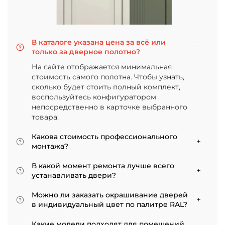
В каталоге указана цена за всё или
только за дверное полотно?
На сайте отображается минимальная
стоимость самого полотна. Чтобы узнать,
сколько будет стоить полный комплект,
воспользуйтесь конфигуратором
непосредственно в карточке выбранного
товара.
Какова стоимость профессионального
монтажа?
Итоговая сумма зависит от типа отделки
В какой момент ремонта лучше всего
двери и габаритов проема. Минимальная
устанавливать двери?
цена за установку стандартной двери с
Мы советуем приступать к монтажу после
покрытием «экошпон» начинается от 5000
Можно ли заказать окрашивание дверей
того, как уложено напольное покрытие. В
рублей.
в индивидуальный цвет по палитре RAL?
противном случае из-за изменения уровня
Да, такая возможность есть. В нашем
пола полотно может не подойти по высоте, и
Какие модели подходят для помещений