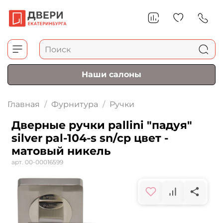
Наши салоны
Главная
Фурнитура
Ручки
Дверные ручки pallini "падуя"
silver pal-104-s sn/cp цвет -
матовый никель
арт.
00-00016599