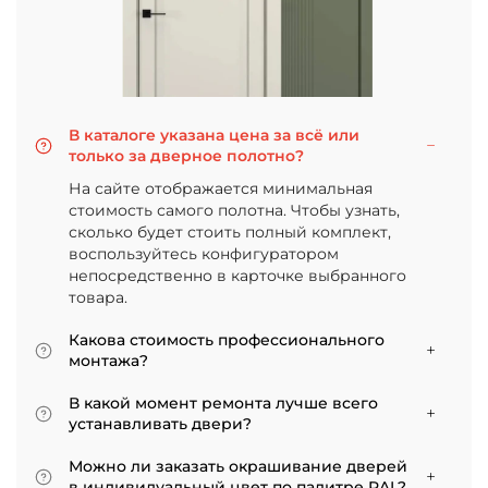
В каталоге указана цена за всё или
только за дверное полотно?
На сайте отображается минимальная
стоимость самого полотна. Чтобы узнать,
сколько будет стоить полный комплект,
воспользуйтесь конфигуратором
непосредственно в карточке выбранного
товара.
Какова стоимость профессионального
монтажа?
Итоговая сумма зависит от типа отделки
В какой момент ремонта лучше всего
двери и габаритов проема. Минимальная
устанавливать двери?
цена за установку стандартной двери с
Мы советуем приступать к монтажу после
покрытием «экошпон» начинается от 5000
Можно ли заказать окрашивание дверей
того, как уложено напольное покрытие. В
рублей.
в индивидуальный цвет по палитре RAL?