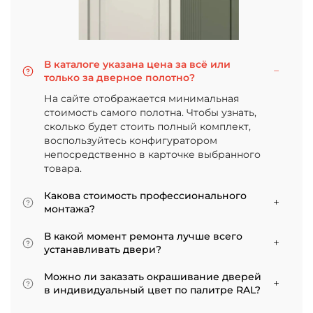
В каталоге указана цена за всё или
только за дверное полотно?
На сайте отображается минимальная
стоимость самого полотна. Чтобы узнать,
сколько будет стоить полный комплект,
воспользуйтесь конфигуратором
непосредственно в карточке выбранного
товара.
Какова стоимость профессионального
монтажа?
Итоговая сумма зависит от типа отделки
В какой момент ремонта лучше всего
двери и габаритов проема. Минимальная
устанавливать двери?
цена за установку стандартной двери с
Мы советуем приступать к монтажу после
покрытием «экошпон» начинается от 5000
Можно ли заказать окрашивание дверей
того, как уложено напольное покрытие. В
рублей.
в индивидуальный цвет по палитре RAL?
противном случае из-за изменения уровня
Да, такая возможность есть. В нашем
пола полотно может не подойти по высоте, и