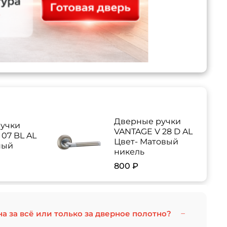
Дверные ручки
учки
VANTAGE V 28 D AL
07 BL AL
Цвет- Матовый
ный
никель
800 ₽
на за всё или только за дверное полотно?