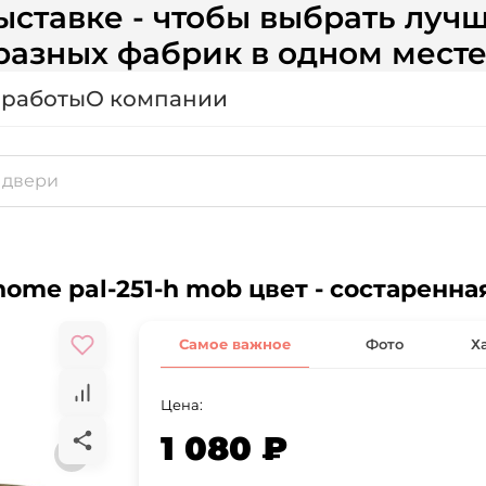
ставке - чтобы выбрать лучш
разных фабрик в одном месте
 работы
О компании
home pal-251-h mob цвет - состаренна
Самое важное
Фото
Х
Цена:
1 080 ₽