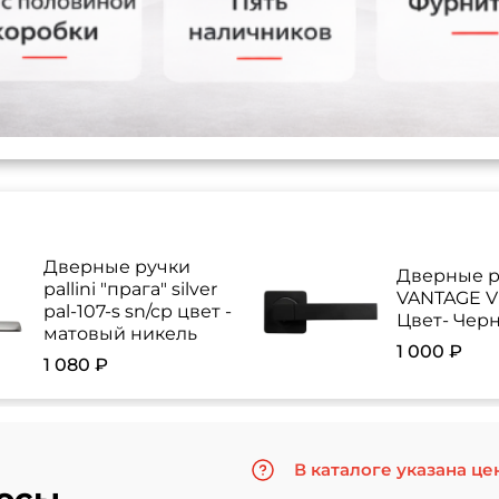
Дверные ручки
Дверные р
pallini "прага" silver
VANTAGE V 
pal-107-s sn/cp цвет -
Цвет- Чер
матовый никель
1 000 ₽
1 080 ₽
В каталоге указана це
осы