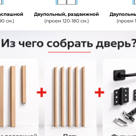
аспашной
Двупольный, раздвижной
Двупольны
90 см.)
(проем 120-180 см.)
(проем 1