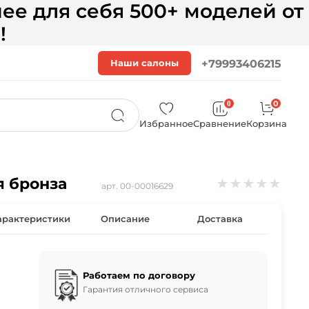
ее для себя 500+ моделей от
!
Наши салоны
+79993406215
0
0
Избранное
Сравнение
Корзина
я бронза
★
★
★
★
★
арт.
00-00016629
арактеристики
Описание
Доставка
Работаем по договору
Гарантия отличного сервиса