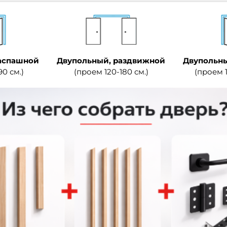
аспашной
Двупольный, раздвижной
Двупольны
90 см.)
(проем 120-180 см.)
(проем 1