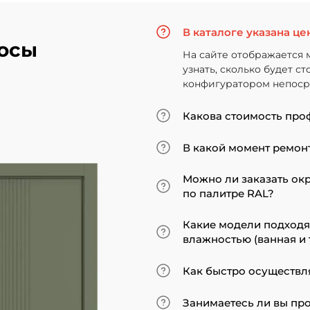
В каталоге указана це
осы
На сайте отображается 
узнать, сколько будет с
конфигуратором непосре
Какова стоимость про
Итоговая сумма зависит
В какой момент ремонт
Минимальная цена за ус
«экошпон» начинается от
Мы советуем приступать
Можно ли заказать ок
покрытие. В противном 
по палитре RAL?
может не подойти по вы
ставить двери по оконч
Да, такая возможность 
Какие модели подход
до поклейки обоев, лучш
эмалированные модели 
влажностью (ванная и 
наличники уже после за
Для санузлов мы реком
Как быстро осуществл
экошпона. На нашем са
все двери являются вла
Товары, имеющиеся на ск
Занимаетесь ли вы пр
Если дверь изготавлива