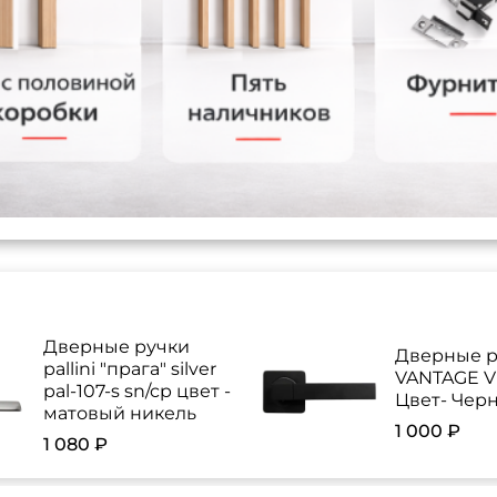
Дверные ручки
Дверные р
pallini "прага" silver
VANTAGE V 
pal-107-s sn/cp цвет -
Цвет- Чер
матовый никель
1 000 ₽
1 080 ₽