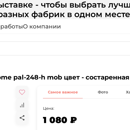
ставке - чтобы выбрать лучш
разных фабрик в одном месте
 работы
О компании
ome pal-248-h mob цвет - состаренная
Самое важное
Фото
Х
Цена:
1 080 ₽