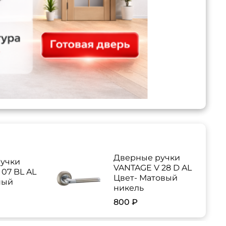
Дверные ручки
учки
VANTAGE V 28 D AL
07 BL AL
Цвет- Матовый
ный
никель
800 ₽