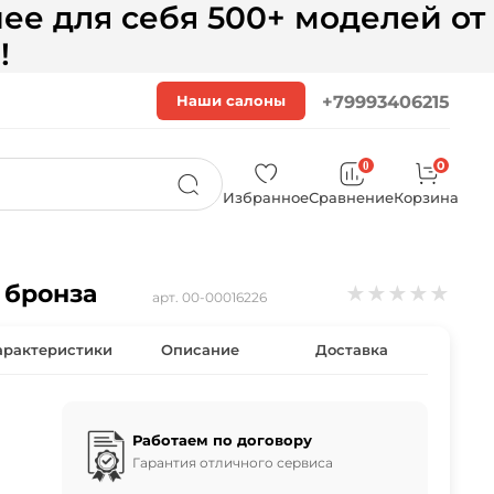
ее для себя 500+ моделей от
!
Наши салоны
+79993406215
0
0
Избранное
Сравнение
Корзина
 бронза
★
★
★
★
★
арт.
00-00016226
арактеристики
Описание
Доставка
Работаем по договору
Гарантия отличного сервиса