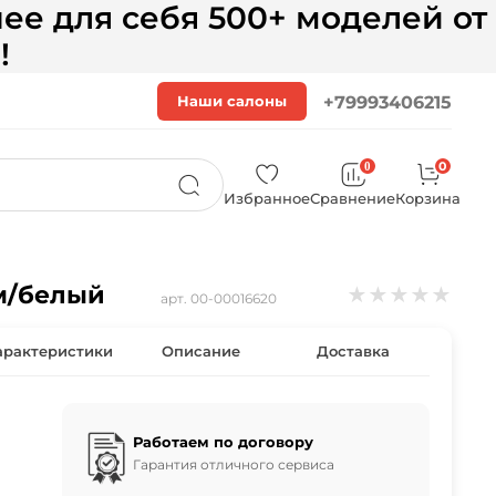
ее для себя 500+ моделей от
!
Наши салоны
+79993406215
0
0
Избранное
Сравнение
Корзина
ом/белый
★
★
★
★
★
арт.
00-00016620
арактеристики
Описание
Доставка
Работаем по договору
Гарантия отличного сервиса