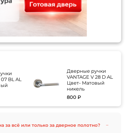
Дверные ручки
учки
VANTAGE V 28 D AL
07 BL AL
Цвет- Матовый
ный
никель
800 ₽
на за всё или только за дверное полотно?