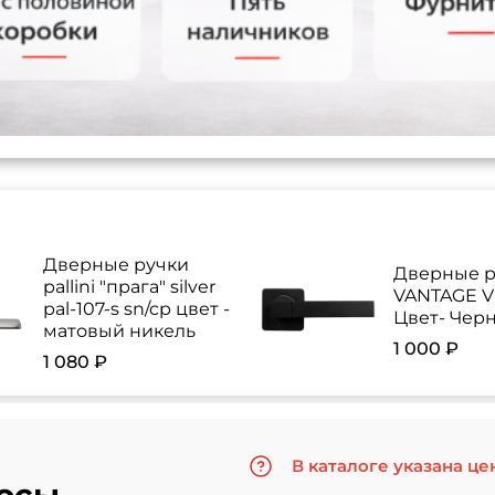
Дверные ручки
Дверные р
pallini "прага" silver
VANTAGE V 
pal-107-s sn/cp цвет -
Цвет- Чер
матовый никель
1 000 ₽
1 080 ₽
В каталоге указана це
осы