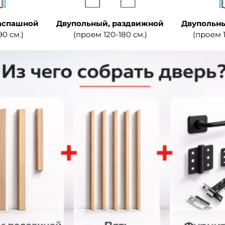
аспашной
Двупольный, раздвижной
Двупольны
90 см.)
(проем 120-180 см.)
(проем 1