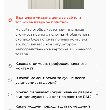
В каталоге указана цена за всё или
только за дверное полотно?
На сайте отображается минимальная
стоимость самого полотна. Чтобы узнать,
сколько будет стоить полный комплект,
воспользуйтесь конфигуратором
непосредственно в карточке выбранного
товара.
Какова стоимость профессионального
монтажа?
Итоговая сумма зависит от типа отделки
В какой момент ремонта лучше всего
двери и габаритов проема. Минимальная
устанавливать двери?
цена за установку стандартной двери с
Мы советуем приступать к монтажу после
покрытием «экошпон» начинается от 5000
Можно ли заказать окрашивание дверей
того, как уложено напольное покрытие. В
рублей.
в индивидуальный цвет по палитре RAL?
противном случае из-за изменения уровня
Да, такая возможность есть. В нашем
пола полотно может не подойти по высоте, и
Какие модели подходят для помещений
ассортименте представлены эмалированные
его придется подрезать. Оптимально ставить