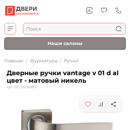
Наши салоны
Главная
Фурнитура
Ручки
Дверные ручки vantage v 01 d al
цвет - матовый никель
арт.
00-00016189