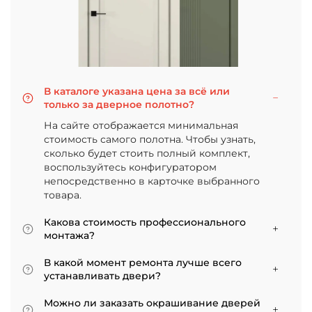
В каталоге указана цена за всё или
только за дверное полотно?
На сайте отображается минимальная
стоимость самого полотна. Чтобы узнать,
сколько будет стоить полный комплект,
воспользуйтесь конфигуратором
непосредственно в карточке выбранного
товара.
Какова стоимость профессионального
монтажа?
Итоговая сумма зависит от типа отделки
В какой момент ремонта лучше всего
двери и габаритов проема. Минимальная
устанавливать двери?
цена за установку стандартной двери с
Мы советуем приступать к монтажу после
покрытием «экошпон» начинается от 5000
Можно ли заказать окрашивание дверей
того, как уложено напольное покрытие. В
рублей.