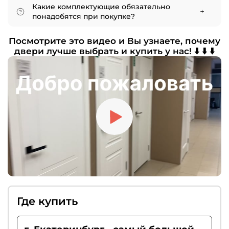
Фурнитура — это набор всех необходимых
Какие комплектующие обязательно
функциональных элементов: ручки, петли,
понадобятся при покупке?
замки, фиксаторы, а также дополнительные
Для полноценной эксплуатации нужны
аксессуары, например, автоматические
Посмотрите это видео и Вы узнаете, почему
петли, дверные ручки и защёлки. По
пороги.
двери лучше выбрать и купить у нас! ⬇️ ⬇️ ⬇️
желанию можно дополнить комплект
доводчиком, ограничителем хода или
«умным порогом». Если вы цените тишину,
рекомендуем выбирать магнитные замки.
Где купить