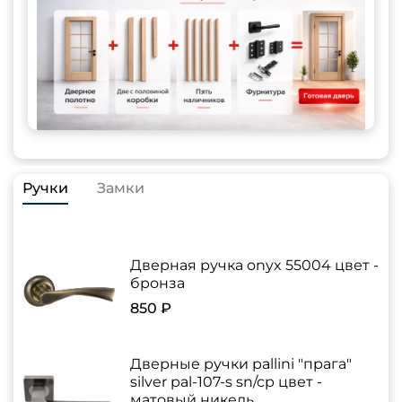
Ручки
Замки
Дверная ручка onyx 55004 цвет -
бронза
850 ₽
Дверные ручки pallini "прага"
silver pal-107-s sn/cp цвет -
матовый никель