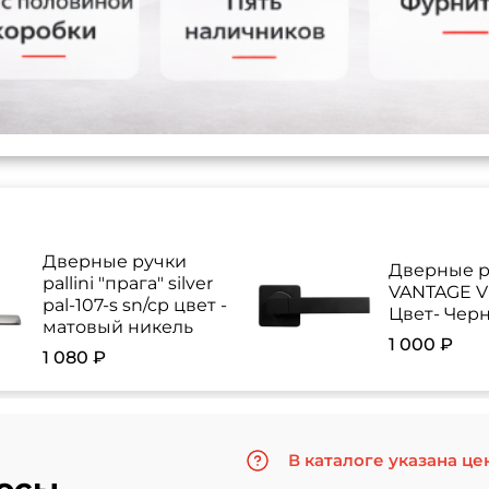
Дверные ручки
Дверные р
pallini "прага" silver
VANTAGE V 
pal-107-s sn/cp цвет -
Цвет- Чер
матовый никель
1 000 ₽
1 080 ₽
В каталоге указана це
осы