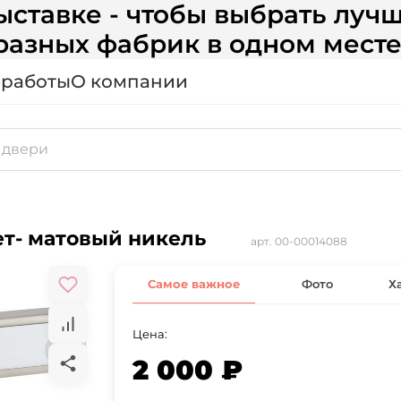
ставке - чтобы выбрать лучш
разных фабрик в одном месте
 работы
О компании
ет- матовый никель
арт.
00-00014088
Самое важное
Фото
Х
Цена:
2 000 ₽