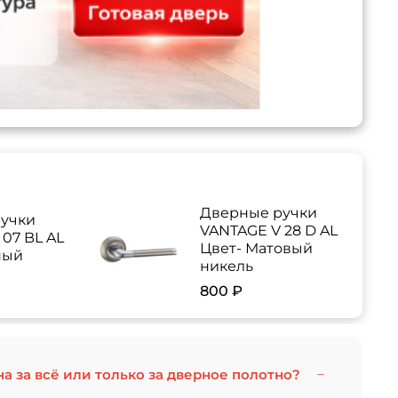
Дверные ручки
учки
VANTAGE V 28 D AL
07 BL AL
Цвет- Матовый
ный
никель
800 ₽
на за всё или только за дверное полотно?