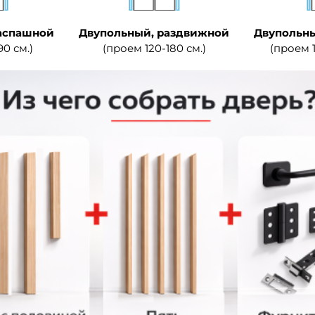
аспашной
Двупольный, раздвижной
Двупольны
90 см.)
(проем 120-180 см.)
(проем 1