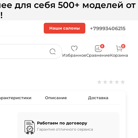
ее для себя 500+ моделей от
!
Наши салоны
+79993406215
0
0
Избранное
Сравнение
Корзина
★
★
★
★
★
арактеристики
Описание
Доставка
Работаем по договору
Гарантия отличного сервиса