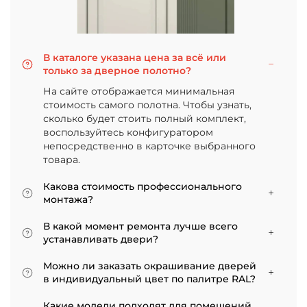
В каталоге указана цена за всё или
только за дверное полотно?
На сайте отображается минимальная
стоимость самого полотна. Чтобы узнать,
сколько будет стоить полный комплект,
воспользуйтесь конфигуратором
непосредственно в карточке выбранного
товара.
Какова стоимость профессионального
монтажа?
Итоговая сумма зависит от типа отделки
В какой момент ремонта лучше всего
двери и габаритов проема. Минимальная
устанавливать двери?
цена за установку стандартной двери с
Мы советуем приступать к монтажу после
покрытием «экошпон» начинается от 5000
Можно ли заказать окрашивание дверей
того, как уложено напольное покрытие. В
рублей.
в индивидуальный цвет по палитре RAL?
противном случае из-за изменения уровня
Да, такая возможность есть. В нашем
пола полотно может не подойти по высоте, и
Какие модели подходят для помещений