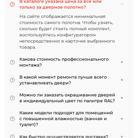
В каталоге указана цена за всё или
только за дверное полотно?
На сайте отображается минимальная
стоимость самого полотна. Чтобы узнать,
сколько будет стоить полный комплект,
воспользуйтесь конфигуратором
непосредственно в карточке выбранного
товара.
Какова стоимость профессионального
монтажа?
Итоговая сумма зависит от типа отделки
В какой момент ремонта лучше всего
двери и габаритов проема. Минимальная
устанавливать двери?
цена за установку стандартной двери с
Мы советуем приступать к монтажу после
покрытием «экошпон» начинается от 5000
Можно ли заказать окрашивание дверей
того, как уложено напольное покрытие. В
рублей.
в индивидуальный цвет по палитре RAL?
противном случае из-за изменения уровня
Да, такая возможность есть. В нашем
пола полотно может не подойти по высоте, и
Какие модели подходят для помещений
ассортименте представлены эмалированные
его придется подрезать. Оптимально ставить
с повышенной влажностью (ванная и
модели от разных фабрик
двери по окончании всех отделочных работ.
туалет)?
Если монтаж нужен до поклейки обоев,
Для санузлов мы рекомендуем выбирать
лучше заранее подготовить все запилы, но
Как быстро осуществляется доставка?