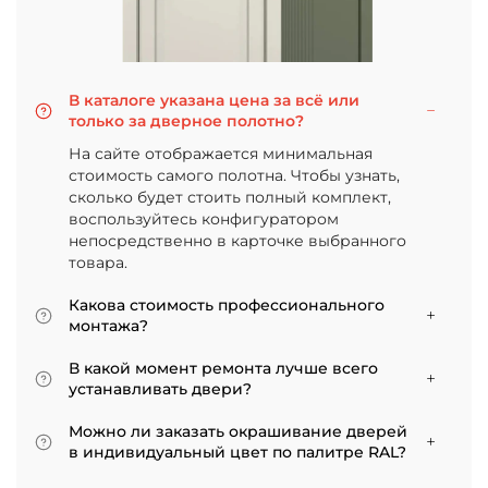
В каталоге указана цена за всё или
только за дверное полотно?
На сайте отображается минимальная
стоимость самого полотна. Чтобы узнать,
сколько будет стоить полный комплект,
воспользуйтесь конфигуратором
непосредственно в карточке выбранного
товара.
Какова стоимость профессионального
монтажа?
Итоговая сумма зависит от типа отделки
В какой момент ремонта лучше всего
двери и габаритов проема. Минимальная
устанавливать двери?
цена за установку стандартной двери с
Мы советуем приступать к монтажу после
покрытием «экошпон» начинается от 5000
Можно ли заказать окрашивание дверей
того, как уложено напольное покрытие. В
рублей.
в индивидуальный цвет по палитре RAL?
противном случае из-за изменения уровня
Да, такая возможность есть. В нашем
пола полотно может не подойти по высоте, и