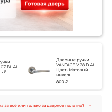
Дверные ручки
учки
VANTAGE V 28 D AL
07 BL AL
Цвет- Матовый
ный
никель
800 ₽
на за всё или только за дверное полотно?