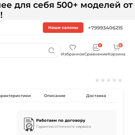
ее для себя 500+ моделей от
!
Наши салоны
+79993406215
0
0
Избранное
Сравнение
Корзина
★
★
★
★
★
арактеристики
Описание
Доставка
Работаем по договору
Гарантия отличного сервиса