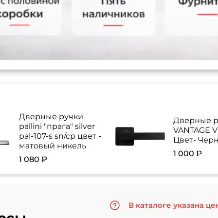
Дверные ручки
Дверные р
pallini "прага" silver
VANTAGE V 
pal-107-s sn/cp цвет -
Цвет- Чер
матовый никель
1 000 ₽
1 080 ₽
В каталоге указана це
осы