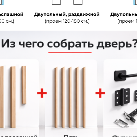
аспашной
Двупольный, раздвижной
Двупольны
90 см.)
(проем 120-180 см.)
(проем 1