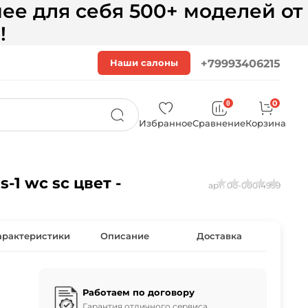
ее для себя 500+ моделей от
!
Наши салоны
+79993406215
0
0
Избранное
Сравнение
Корзина
1 wc sc цвет -
★
★
★
★
★
арт.
00-00014999
арактеристики
Описание
Доставка
Работаем по договору
Гарантия отличного сервиса