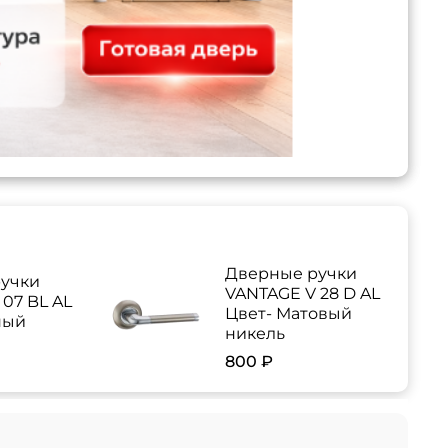
Дверные ручки
учки
VANTAGE V 28 D AL
07 BL AL
Цвет- Матовый
ный
никель
800 ₽