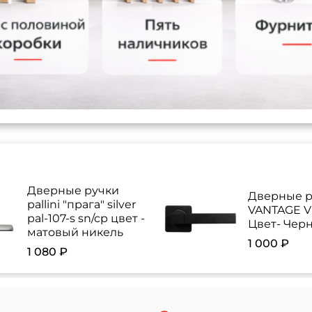
Дверные ручки
Дверные р
pallini "прага" silver
VANTAGE V 
pal-107-s sn/cp цвет -
Цвет- Чер
матовый никель
1 000 ₽
1 080 ₽