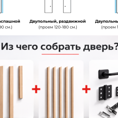
аспашной
Двупольный, раздвижной
Двупольны
90 см.)
(проем 120-180 см.)
(проем 1