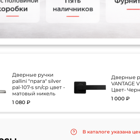
Дверные ручки
Дверные р
pallini "прага" silver
VANTAGE V 
pal-107-s sn/cp цвет -
Цвет- Чер
матовый никель
1 000 ₽
1 080 ₽
В каталоге указана це
осы