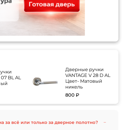
Дверные ручки
учки
VANTAGE V 28 D AL
07 BL AL
Цвет- Матовый
ный
никель
800 ₽
на за всё или только за дверное полотно?