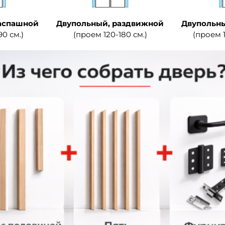
аспашной
Двупольный, раздвижной
Двупольны
90 см.)
(проем 120-180 см.)
(проем 1