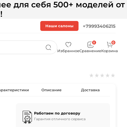
ее для себя 500+ моделей от
!
Наши салоны
+79993406215
0
0
Избранное
Сравнение
Корзина
★
★
★
★
★
арактеристики
Описание
Доставка
Работаем по договору
Гарантия отличного сервиса