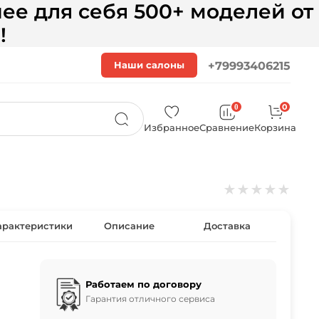
ее для себя 500+ моделей от
!
Наши салоны
+79993406215
0
0
Избранное
Сравнение
Корзина
★
★
★
★
★
арактеристики
Описание
Доставка
Работаем по договору
Гарантия отличного сервиса