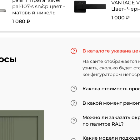
pallini "прага" silver
VANTAGE V 
pal-107-s sn/cp цвет -
Цвет- Чер
матовый никель
1 000 ₽
1 080 ₽
В каталоге указана це
осы
На сайте отображается 
узнать, сколько будет с
конфигуратором непосре
Какова стоимость про
Итоговая сумма зависит
В какой момент ремонт
Минимальная цена за ус
«экошпон» начинается от
Мы советуем приступать
Можно ли заказать ок
покрытие. В противном 
по палитре RAL?
может не подойти по вы
ставить двери по оконч
Да, такая возможность 
Какие модели подход
до поклейки обоев, лучш