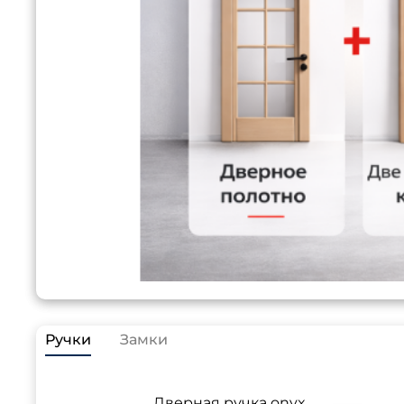
Ручки
Замки
Дверная ручка onyx