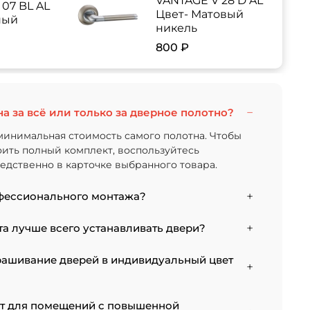
VANTAGE V 28 D AL
07 BL AL
Цвет- Матовый
ный
никель
800 ₽
на за всё или только за дверное полотно?
минимальная стоимость самого полотна. Чтобы
тоить полный комплект, воспользуйтесь
дственно в карточке выбранного товара.
фессионального монтажа?
 от типа отделки двери и габаритов проема.
а лучше всего устанавливать двери?
тановку стандартной двери с покрытием
 5000 рублей.
 к монтажу после того, как уложено напольное
рашивание дверей в индивидуальный цвет
случае из-за изменения уровня пола полотно
соте, и его придется подрезать. Оптимально
ании всех отделочных работ. Если монтаж нужен
есть. В нашем ассортименте представлены
ят для помещений с повышенной
е заранее подготовить все запилы, но крепить