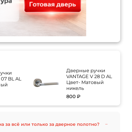
Дверные ручки
учки
VANTAGE V 28 D AL
07 BL AL
Цвет- Матовый
ный
никель
800 ₽
на за всё или только за дверное полотно?