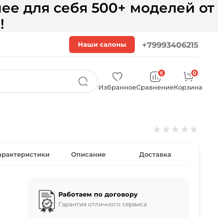
ее для себя 500+ моделей от
!
Наши салоны
+79993406215
0
0
Избранное
Сравнение
Корзина
★
★
★
★
★
арактеристики
Описание
Доставка
Работаем по договору
Гарантия отличного сервиса