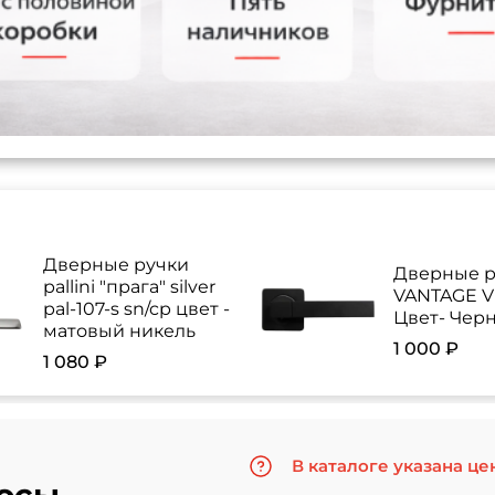
Дверные ручки
Дверные р
pallini "прага" silver
VANTAGE V 
pal-107-s sn/cp цвет -
Цвет- Чер
матовый никель
1 000 ₽
1 080 ₽
В каталоге указана це
осы