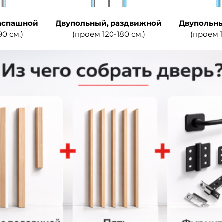
аспашной
Двупольный, раздвижной
Двупольны
90 см.)
(проем 120-180 см.)
(проем 1