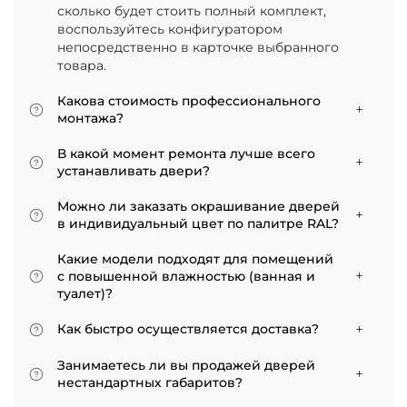
сколько будет стоить полный комплект,
воспользуйтесь конфигуратором
непосредственно в карточке выбранного
товара.
Какова стоимость профессионального
монтажа?
Итоговая сумма зависит от типа отделки
В какой момент ремонта лучше всего
двери и габаритов проема. Минимальная
устанавливать двери?
цена за установку стандартной двери с
Мы советуем приступать к монтажу после
покрытием «экошпон» начинается от 5000
Можно ли заказать окрашивание дверей
того, как уложено напольное покрытие. В
рублей.
в индивидуальный цвет по палитре RAL?
противном случае из-за изменения уровня
Да, такая возможность есть. В нашем
пола полотно может не подойти по высоте, и
Какие модели подходят для помещений
ассортименте представлены эмалированные
его придется подрезать. Оптимально ставить
с повышенной влажностью (ванная и
модели от разных фабрик
двери по окончании всех отделочных работ.
туалет)?
Если монтаж нужен до поклейки обоев,
Для санузлов мы рекомендуем выбирать
лучше заранее подготовить все запилы, но
Как быстро осуществляется доставка?
двери с покрытием из экошпона. На нашем
крепить наличники уже после завершения
сайте в разделе межкомнатные двери
Товары, имеющиеся на складе, доставляются
отделки стен.
Занимаетесь ли вы продажей дверей
практически все двери являются
в течение 3–5 рабочих дней. Если дверь
нестандартных габаритов?
влагостойкими.
изготавливается по индивидуальному заказу,