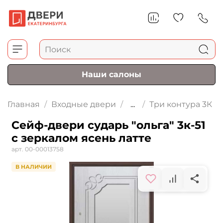
Наши салоны
Главная
Входные двери
...
Три контура 3К
Сейф-двери сударь "ольга" 3к-51
с зеркалом ясень латте
арт.
00-00013758
В НАЛИЧИИ