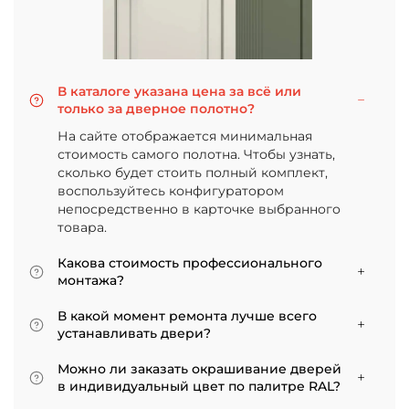
В каталоге указана цена за всё или
только за дверное полотно?
На сайте отображается минимальная
стоимость самого полотна. Чтобы узнать,
сколько будет стоить полный комплект,
воспользуйтесь конфигуратором
непосредственно в карточке выбранного
товара.
Какова стоимость профессионального
монтажа?
Итоговая сумма зависит от типа отделки
В какой момент ремонта лучше всего
двери и габаритов проема. Минимальная
устанавливать двери?
цена за установку стандартной двери с
Мы советуем приступать к монтажу после
покрытием «экошпон» начинается от 5000
Можно ли заказать окрашивание дверей
того, как уложено напольное покрытие. В
рублей.
в индивидуальный цвет по палитре RAL?
противном случае из-за изменения уровня