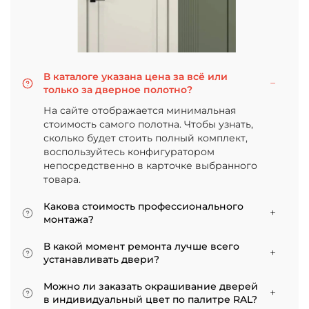
В каталоге указана цена за всё или
только за дверное полотно?
На сайте отображается минимальная
стоимость самого полотна. Чтобы узнать,
сколько будет стоить полный комплект,
воспользуйтесь конфигуратором
непосредственно в карточке выбранного
товара.
Какова стоимость профессионального
монтажа?
Итоговая сумма зависит от типа отделки
В какой момент ремонта лучше всего
двери и габаритов проема. Минимальная
устанавливать двери?
цена за установку стандартной двери с
Мы советуем приступать к монтажу после
покрытием «экошпон» начинается от 5000
Можно ли заказать окрашивание дверей
того, как уложено напольное покрытие. В
рублей.
в индивидуальный цвет по палитре RAL?
противном случае из-за изменения уровня