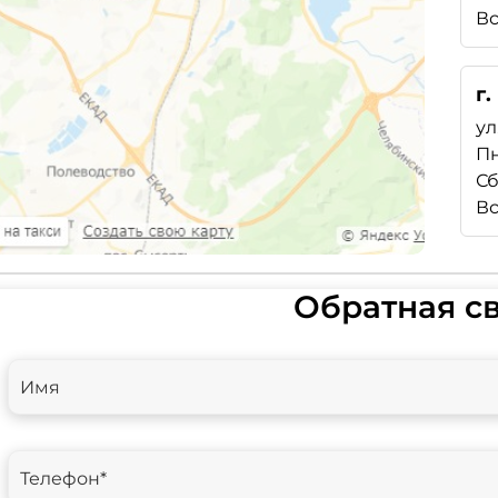
Вс
г
ул
Пн
Сб
Вс
Обратная с