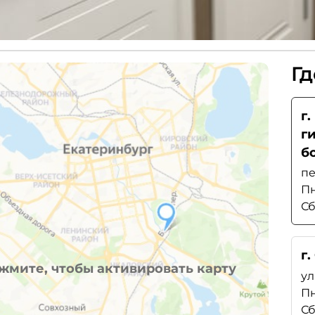
Гд
г
г
б
пе
Пн
Сб
г.
жмите, чтобы активировать карту
ул
Пн
Сб