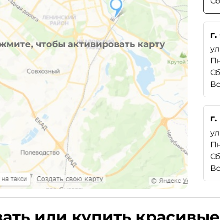
Сб
г.
жмите, чтобы активировать карту
ул
Пн
Сб
Вс
г
ул
Пн
Сб
Вс
зать или купить красивы