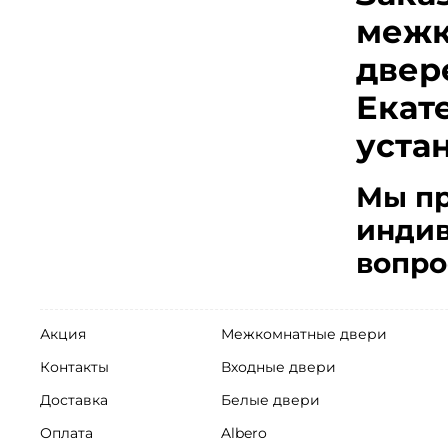
межк
двер
Екат
уста
Мы пр
индив
вопро
Акция
Межкомнатные двери
Контакты
Входные двери
Доставка
Белые двери
Оплата
Albero