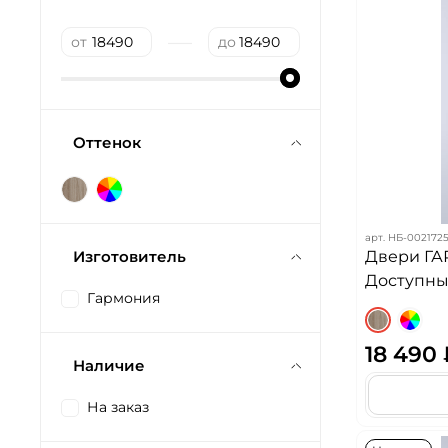
—
от
до
Оттенок
арт.
НБ-002172
Изготовитель
Двери ГА
Доступных
Гармония
18 490
Наличие
На заказ