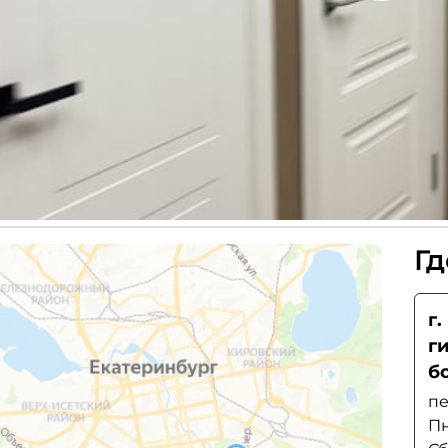
Гд
г
г
б
пе
Пн