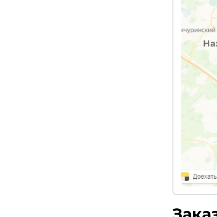
На
Зака