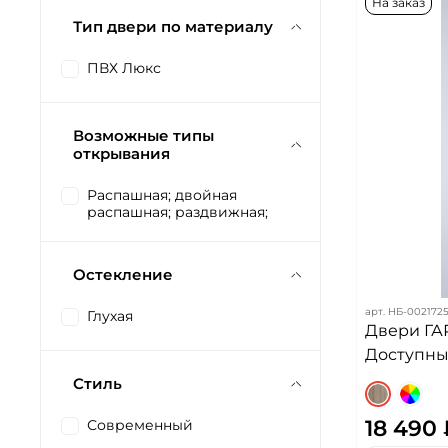
На заказ
Тип двери по материалу
ПВХ Люкс
Возможные типы
открывания
Распашная; двойная
распашная; раздвижная;
Остекление
арт.
НБ-002172
Глухая
Двери ГА
Доступных
Стиль
18 490
Современный