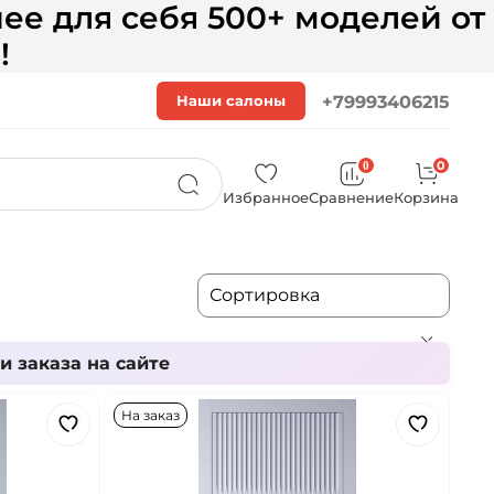
ее для себя 500+ моделей от
!
Наши салоны
+79993406215
0
0
Избранное
Сравнение
Корзина
 заказа на сайте
На заказ