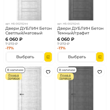
арт.
НБ-00215244
арт.
НБ-00215245
Двери ДУБЛИН Бетон
Двери ДУБЛИН Бетон
Светлый/матовый
Темный/графит
6 060 ₽
6 060 ₽
7 272 ₽
7 272 ₽
-17%
-17%
Выбрать
Выбрать
В наличии
В наличии
Ручка в
Ручка в
подарок
подарок