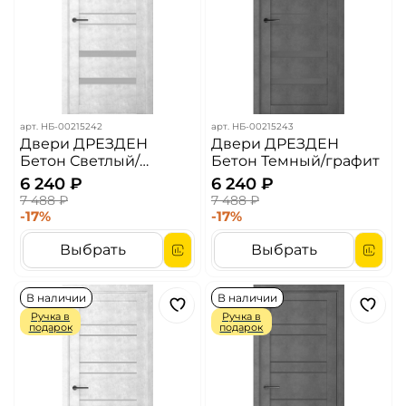
арт.
НБ-00215242
арт.
НБ-00215243
Двери ДРЕЗДЕН
Двери ДРЕЗДЕН
Бетон Светлый/
Бетон Темный/графит
матовый
6 240 ₽
6 240 ₽
7 488 ₽
7 488 ₽
-17%
-17%
Выбрать
Выбрать
В наличии
В наличии
Ручка в
Ручка в
подарок
подарок