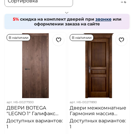
5%
скидка на комплект дверей при
звонке
или
оформлении заказа на сайте
В наличии
В наличии
арт.
НБ-00217930
арт.
НБ-00217890
ДВЕРИ BOTEGA
Двери межкомнатные
"LEGNO 1" Галифакс
Гармония массив
табак (ДГ)
ольхи /Античный орех
Доступных вариантов:
Доступных вариантов:
1
1