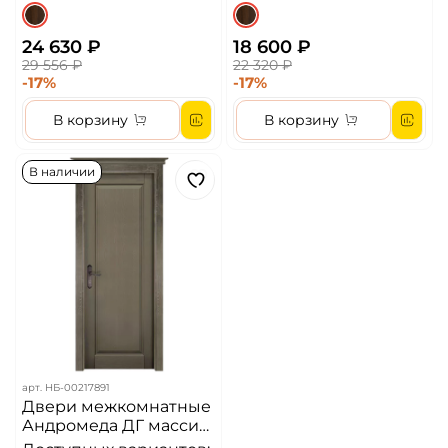
24 630 ₽
18 600 ₽
29 556 ₽
22 320 ₽
-17%
-17%
В корзину
В корзину
В наличии
арт.
НБ-00217891
Двери межкомнатные
Андромеда ДГ массив
сосны /Олива