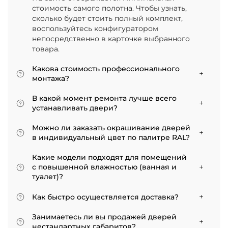
стоимость самого полотна. Чтобы узнать,
сколько будет стоить полный комплект,
воспользуйтесь конфигуратором
непосредственно в карточке выбранного
товара.
Какова стоимость профессионального
монтажа?
Итоговая сумма зависит от типа отделки
В какой момент ремонта лучше всего
двери и габаритов проема. Минимальная
устанавливать двери?
цена за установку стандартной двери с
Мы советуем приступать к монтажу после
покрытием «экошпон» начинается от 5000
Можно ли заказать окрашивание дверей
того, как уложено напольное покрытие. В
рублей.
в индивидуальный цвет по палитре RAL?
противном случае из-за изменения уровня
Да, такая возможность есть. В нашем
пола полотно может не подойти по высоте, и
Какие модели подходят для помещений
ассортименте представлены эмалированные
его придется подрезать. Оптимально ставить
с повышенной влажностью (ванная и
модели от разных фабрик
двери по окончании всех отделочных работ.
туалет)?
Если монтаж нужен до поклейки обоев,
Для санузлов мы рекомендуем выбирать
лучше заранее подготовить все запилы, но
Как быстро осуществляется доставка?
двери с покрытием из экошпона. На нашем
крепить наличники уже после завершения
сайте в разделе межкомнатные двери
Товары, имеющиеся на складе, доставляются
отделки стен.
Занимаетесь ли вы продажей дверей
практически все двери являются
в течение 3–5 рабочих дней. Если дверь
нестандартных габаритов?