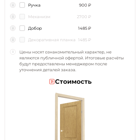
Ручка
900
₽
i
Механизм
2700
₽
i
Добор
1485
₽
i
Декоративная планка
1485
₽
i
Цены носят ознакомительный характер, не
i
являются публичной офертой. Итоговые расчёты
будут предоставлены менеджером после
уточнения деталей заказа.
Стоимость