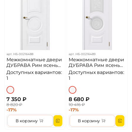
арт.
НБ-00216488
арт.
НБ-00216489
Межкомнатные двери
Межкомнатные двери
ДУБРАВА Рим ясень
ДУБРАВА Рим ясень
белый ДГ
белый ДО
Доступных вариантов:
Доступных вариантов:
1
1
7 350 ₽
8 680 ₽
8 820 ₽
10 416 ₽
-17%
-17%
В корзину
В корзину