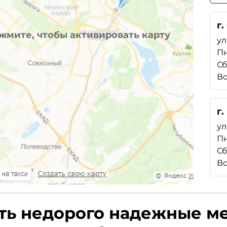
г.
жмите, чтобы активировать карту
ул
Пн
Сб
Вс
г
ул
Пн
Сб
Вс
ть недорого надежные м