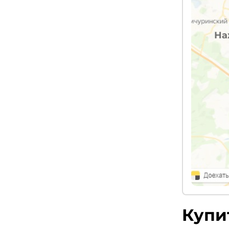
На
Купи