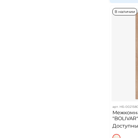
В наличии
арт.
НБ-0021580
Межкомна
"BOLIVAR"
Доступных