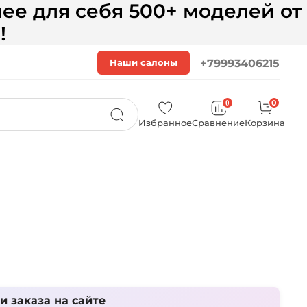
ее для себя 500+ моделей от
!
Наши салоны
+79993406215
0
0
Избранное
Сравнение
Корзина
 заказа на сайте