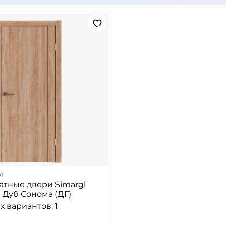
1
тные двери Simargl
 Дуб Сонома (ДГ)
 вариантов: 1