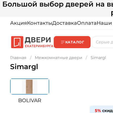
Большой выбор дверей на вы
Акция
Контакты
Доставка
Оплата
Наши
КАТАЛОГ
Главная
Межкомнатные двери
Simargl
Simargl
BOLIVAR
5%
скид