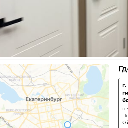
Гд
г
г
б
пе
Пн
Сб