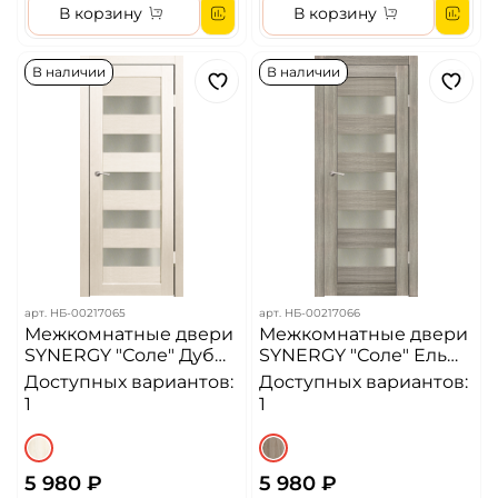
В корзину
В корзину
В наличии
В наличии
арт.
НБ-00217065
арт.
НБ-00217066
Межкомнатные двери
Межкомнатные двери
SYNERGY "Соле" Дуб
SYNERGY "Соле" Ель
молочный (Сатинат
(Сатинат матовое)
Доступных вариантов:
Доступных вариантов:
матовое)
1
1
5 980 ₽
5 980 ₽