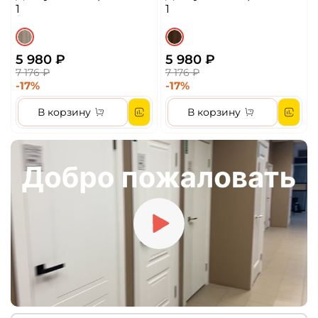
матовое)
1
1
5 980 ₽
5 980 ₽
7 176 ₽
7 176 ₽
-17%
-17%
В корзину
В корзину