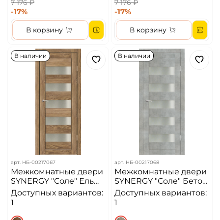
7 176 ₽
7 176 ₽
-17%
-17%
В корзину
В корзину
В наличии
В наличии
арт.
НБ-00217067
арт.
НБ-00217068
Межкомнатные двери
Межкомнатные двери
SYNERGY "Соле" Ель
SYNERGY "Соле" Бетон
карпатская (Сатинат
(Сатинат матовое)
Доступных вариантов:
Доступных вариантов:
матовое)
1
1