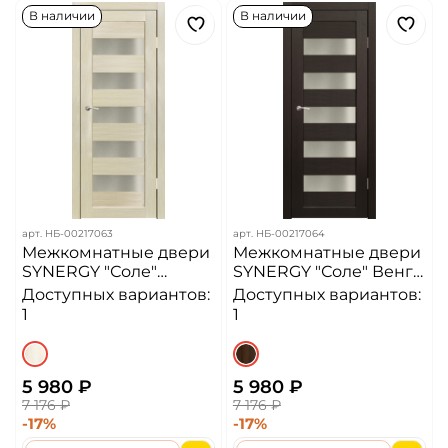
В наличии
В наличии
арт.
НБ-00217063
арт.
НБ-00217064
Межкомнатные двери
Межкомнатные двери
SYNERGY "Соле"
SYNERGY "Соле" Венге
Акация светлая
(Сатинат матовое)
Доступных вариантов:
Доступных вариантов:
(Сатинат матовое)
1
1
5 980 ₽
5 980 ₽
7 176 ₽
7 176 ₽
-17%
-17%