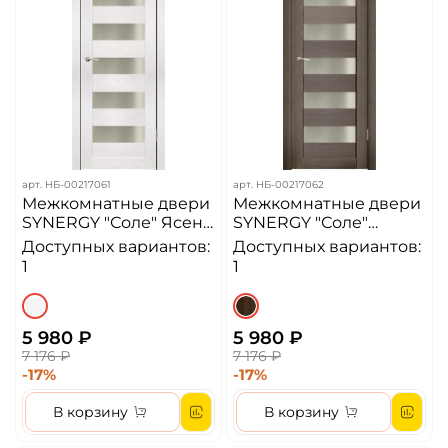
арт.
НБ-00217061
арт.
НБ-00217062
Межкомнатные двери
Межкомнатные двери
SYNERGY "Соле" Ясень
SYNERGY "Соле"
снежный (Сатинат
Акация темная
Доступных вариантов:
Доступных вариантов:
матовое)
(Сатинат матовое)
1
1
5 980 ₽
5 980 ₽
7 176 ₽
7 176 ₽
-17%
-17%
В корзину
В корзину