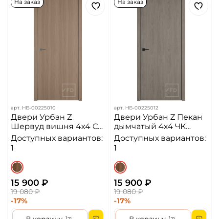
На заказ
На заказ
арт.
НБ-00225010
арт.
НБ-00225012
Двери Урбан Z
Двери Урбан Z Пекан
Шервуд вишня 4х4 СМ
дымчатый 4х4 ЧК
Алюминиевая кромка
Алюминиевая кромка
Доступных вариантов:
Доступных вариантов:
ДГ
ДГ
1
1
15 900 ₽
15 900 ₽
19 080 ₽
19 080 ₽
-17%
-17%