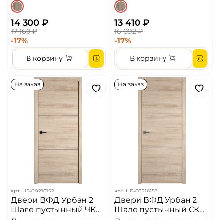
14 300 ₽
13 410 ₽
17 160 ₽
16 092 ₽
-17%
-17%
В корзину
В корзину
На заказ
На заказ
арт.
НБ-00216152
арт.
НБ-00216153
Двери ВФД Урбан 2
Двери ВФД Урбан 2
Шале пустынный ЧК
Шале пустынный СК
ЧМ Алюминиевая
СМ Алюминиевая