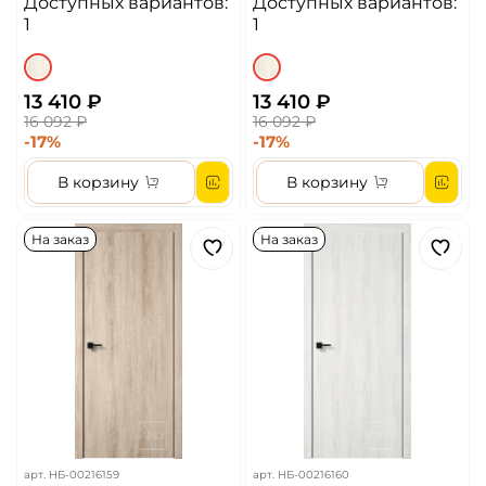
Доступных вариантов:
Доступных вариантов:
кромка ДГ
кромка ДГ
1
1
13 410 ₽
13 410 ₽
16 092 ₽
16 092 ₽
-17%
-17%
В корзину
В корзину
На заказ
На заказ
арт.
НБ-00216159
арт.
НБ-00216160