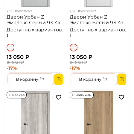
арт.
НБ-00216161
арт.
НБ-00216162
Двери Урбан Z
Двери Урбан Z
Эмалекс Серый ЧК 4х4
Эмалекс Белый ЧК 4х4
Алюминиевая кромка
Алюминиевая кромка
Доступных вариантов:
Доступных вариантов:
ДГ
ДГ
1
1
13 050 ₽
13 050 ₽
15 660 ₽
15 660 ₽
-17%
-17%
В корзину
В корзину
На заказ
В наличии