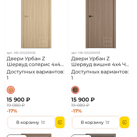
арт.
НБ-00225006
арт.
НБ-00225009
Двери Урбан Z
Двери Урбан Z
Шервуд солярис 4х4
Шервуд вишня 4х4 ЧК
ЗК Алюминиевая
Алюминиевая кромка
Доступных вариантов:
Доступных вариантов:
кромка ДГ
ДГ
1
1
15 900 ₽
15 900 ₽
19 080 ₽
19 080 ₽
-17%
-17%
В корзину
В корзину