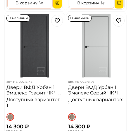
В корзину
В корзину
В наличии
В наличии
арт.
НБ-00216145
арт.
НБ-00216146
Двери ВФД Урбан 1
Двери ВФД Урбан 1
Эмалекс Графит ЧК ЧМ
Эмалекс Серый ЧК ЧМ
4x4 Алюминиевая
4x4 Алюминиевая
Доступных вариантов:
Доступных вариантов:
кромка ДГ
кромка ДГ
1
1
14 300 ₽
14 300 ₽