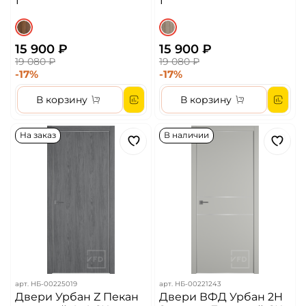
1
1
15 900 ₽
15 900 ₽
19 080 ₽
19 080 ₽
-17%
-17%
В корзину
В корзину
На заказ
В наличии
арт.
НБ-00225019
арт.
НБ-00221243
Двери Урбан Z Пекан
Двери ВФД Урбан 2H