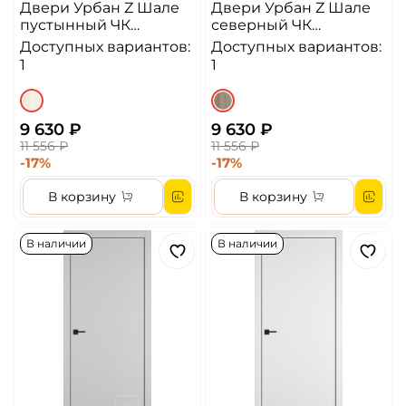
Двери Урбан Z Шале
Двери Урбан Z Шале
пустынный ЧК
северный ЧК
Алюминиевая кромка
Алюминиевая кромка
Доступных вариантов:
Доступных вариантов:
ДГ
ДГ
1
1
9 630 ₽
9 630 ₽
11 556 ₽
11 556 ₽
-17%
-17%
В корзину
В корзину
В наличии
В наличии