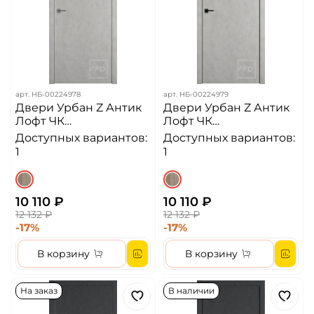
арт.
НБ-00224978
арт.
НБ-00224979
Двери Урбан Z Антик
Двери Урбан Z Антик
Лофт ЧК
Лофт ЧК
Алюминиевая кромка
Алюминиевая кромка
Доступных вариантов:
Доступных вариантов:
ДГ
ДГ
1
1
10 110 ₽
10 110 ₽
12 132 ₽
12 132 ₽
-17%
-17%
В корзину
В корзину
На заказ
В наличии