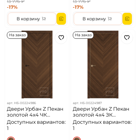
13 776 ₽
13 776 ₽
-17%
-17%
В корзину
В корзину
На заказ
На заказ
арт.
НБ-00224986
арт.
НБ-00224987
Двери Урбан Z Пекан
Двери Урбан Z Пекан
золотой 4х4 ЧК
золотой 4х4 ЗК
Алюминиевая кромка
Алюминиевая кромка
Доступных вариантов:
Доступных вариантов:
ДГ
ДГ
1
1