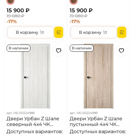
15 900 ₽
15 900 ₽
19 080 ₽
19 080 ₽
-17%
-17%
В корзину
В корзину
В наличии
В наличии
арт.
НБ-00224988
арт.
НБ-00224989
Двери Урбан Z Шале
Двери Урбан Z Шале
северный 4х4 ЧК
пустынный 4х4 ЧК
Алюминиевая кромка
Алюминиевая кромка
Доступных вариантов:
Доступных вариантов: