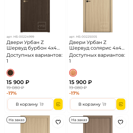
арт.
НБ-00224999
арт.
НБ-00225005
Двери Урбан Z
Двери Урбан Z
Шервуд бурбон 4х4
Шервуд солярис 4х4
ЗК Алюминиевая
ЧК Алюминиевая
Доступных вариантов:
Доступных вариантов:
кромка ДГ
кромка ДГ
1
1
15 900 ₽
15 900 ₽
19 080 ₽
19 080 ₽
-17%
-17%
В корзину
В корзину
На заказ
На заказ