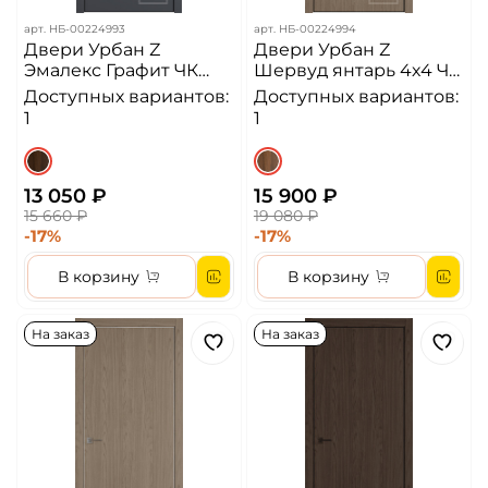
арт.
НБ-00224993
арт.
НБ-00224994
Двери Урбан Z
Двери Урбан Z
Эмалекс Графит ЧК
Шервуд янтарь 4х4 ЧК
4х4 Алюминиевая
Алюминиевая кромка
Доступных вариантов:
Доступных вариантов:
кромка ДГ
ДГ
1
1
13 050 ₽
15 900 ₽
15 660 ₽
19 080 ₽
-17%
-17%
В корзину
В корзину
На заказ
На заказ