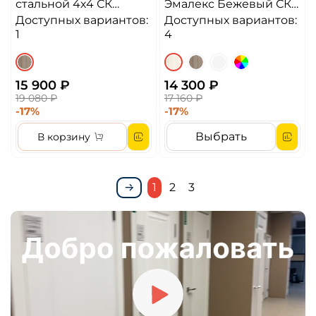
стальной 4х4 СК
Эмалекс Бежевый СК
Алюминиевая кромка
СМ 4x4 Алюминиевая
Доступных вариантов:
Доступных вариантов:
ДГ
кромка ДГ
1
4
15 900 ₽
14 300 ₽
19 080 ₽
17 160 ₽
-17%
-17%
Выбрать
В корзину
1
2
3