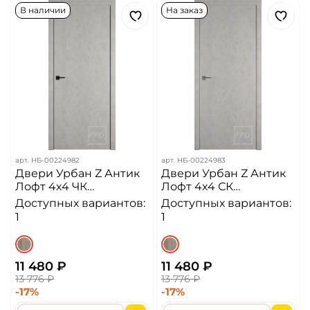
В наличии
На заказ
арт.
НБ-00224982
арт.
НБ-00224983
Двери Урбан Z Антик
Двери Урбан Z Антик
Лофт 4х4 ЧК
Лофт 4х4 СК
Алюминиевая кромка
Алюминиевая кромка
Доступных вариантов:
Доступных вариантов:
ДГ
ДГ
1
1
11 480 ₽
11 480 ₽
13 776 ₽
13 776 ₽
-17%
-17%