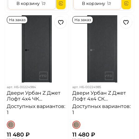
В корзину
В корзину
На заказ
На заказ
арт.
НБ-00224984
арт.
НБ-00224985
Двери Урбан Z Джет
Двери Урбан Z Джет
Лофт 4х4 ЧК
Лофт 4х4 СК
Алюминиевая кромка
Алюминиевая кромка
Доступных вариантов:
Доступных вариантов:
ДГ
ДГ
1
1
11 480 ₽
11 480 ₽