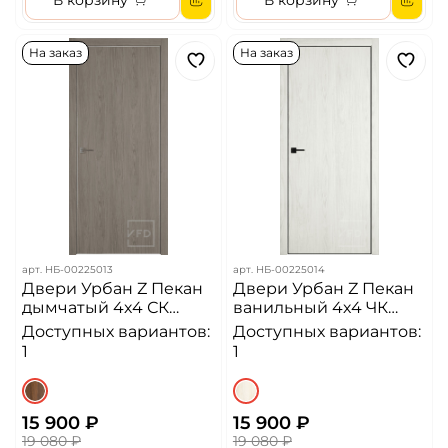
В корзину
В корзину
На заказ
На заказ
арт.
НБ-00225013
арт.
НБ-00225014
Двери Урбан Z Пекан
Двери Урбан Z Пекан
дымчатый 4х4 СК
ванильный 4х4 ЧК
Алюминиевая кромка
Алюминиевая кромка
Доступных вариантов:
Доступных вариантов:
ДГ
ДГ
1
1
15 900 ₽
15 900 ₽
19 080 ₽
19 080 ₽