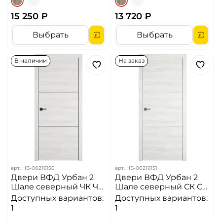
15 250 ₽
13 720 ₽
Выбрать
Выбрать
В наличии
На заказ
арт.
НБ-00216150
арт.
НБ-00216151
Двери ВФД Урбан 2
Двери ВФД Урбан 2
Шале северный ЧК ЧМ
Шале северный СК СМ
Алюминиевая кромка
Алюминиевая кромка
Доступных вариантов:
Доступных вариантов:
ДГ
ДГ
1
1