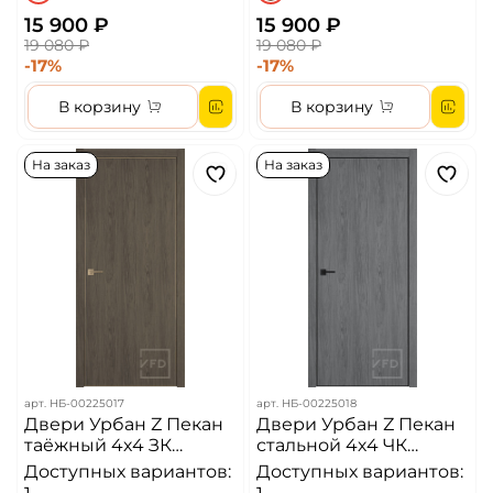
15 900 ₽
15 900 ₽
19 080 ₽
19 080 ₽
-17%
-17%
В корзину
В корзину
На заказ
На заказ
арт.
НБ-00225017
арт.
НБ-00225018
Двери Урбан Z Пекан
Двери Урбан Z Пекан
таёжный 4х4 ЗК
стальной 4х4 ЧК
Алюминиевая кромка
Алюминиевая кромка
Доступных вариантов:
Доступных вариантов:
ДГ
ДГ