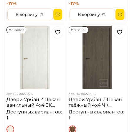
-17%
-17%
В корзину
В корзину
На заказ
На заказ
арт.
НБ-00225015
арт.
НБ-00225016
Двери Урбан Z Пекан
Двери Урбан Z Пекан
ванильный 4х4 ЗК
таёжный 4х4 ЧК
Алюминиевая кромка
Алюминиевая кромка
Доступных вариантов:
Доступных вариантов:
ДГ
ДГ
1
1