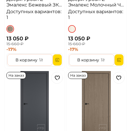
Эмалекс Бежевый ЗК
Эмалекс Молочный ЧК
4х4 Алюминиевая
4х4 Алюминиевая
Доступных вариантов:
Доступных вариантов:
кромка ДГ
кромка ДГ
1
1
13 050 ₽
13 050 ₽
15 660 ₽
15 660 ₽
-17%
-17%
В корзину
В корзину
На заказ
На заказ