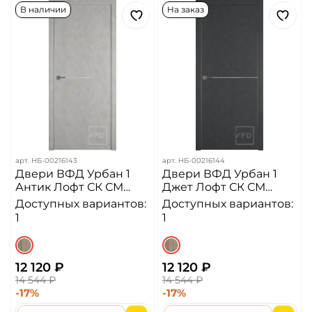
В наличии
На заказ
арт.
НБ-00216143
арт.
НБ-00216144
Двери ВФД Урбан 1
Двери ВФД Урбан 1
Антик Лофт СК СМ
Джет Лофт СК СМ
Алюминиевая кромка
Алюминиевая кромка
Доступных вариантов:
Доступных вариантов:
ДГ
ДГ
1
1
12 120 ₽
12 120 ₽
14 544 ₽
14 544 ₽
-17%
-17%