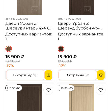
арт.
НБ-00224995
арт.
НБ-00224998
Двери Урбан Z
Двери Урбан Z
Шервуд янтарь 4х4 СК
Шервуд бурбон 4х4
Алюминиевая кромка
ЧК Алюминиевая
Доступных вариантов:
Доступных вариантов:
ДГ
кромка ДГ
1
1
15 900 ₽
15 900 ₽
19 080 ₽
19 080 ₽
-17%
-17%
В корзину
В корзину
На заказ
На заказ