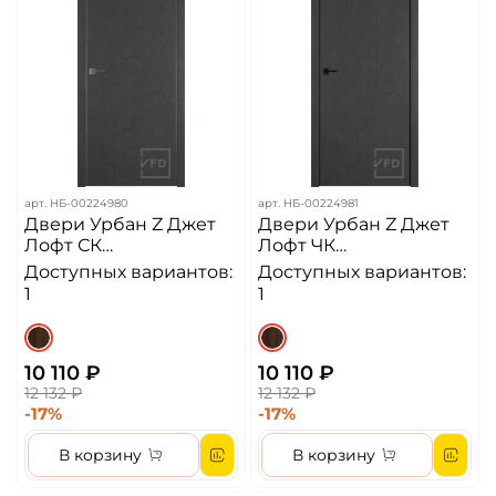
арт.
НБ-00224980
арт.
НБ-00224981
Двери Урбан Z Джет
Двери Урбан Z Джет
Лофт СК
Лофт ЧК
Алюминиевая кромка
Алюминиевая кромка
Доступных вариантов:
Доступных вариантов:
ДГ
ДГ
1
1
10 110 ₽
10 110 ₽
12 132 ₽
12 132 ₽
-17%
-17%
В корзину
В корзину