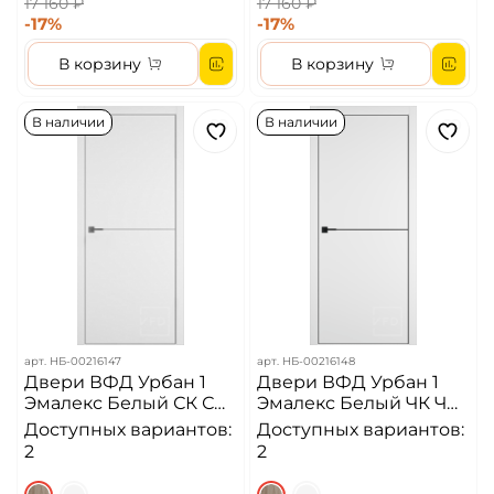
17 160 ₽
17 160 ₽
-17%
-17%
В корзину
В корзину
В наличии
В наличии
арт.
НБ-00216147
арт.
НБ-00216148
Двери ВФД Урбан 1
Двери ВФД Урбан 1
Эмалекс Белый СК СМ
Эмалекс Белый ЧК ЧМ
4x4 Алюминиевая
4x4 Алюминиевая
Доступных вариантов:
Доступных вариантов:
кромка ДГ
кромка ДГ
2
2