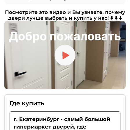
замки, фиксаторы, а также дополнительные
Для полноценной эксплуатации нужны
аксессуары, например, автоматические
Посмотрите это видео и Вы узнаете, почему
петли, дверные ручки и защёлки. По
пороги.
двери лучше выбрать и купить у нас! ⬇️ ⬇️ ⬇️
желанию можно дополнить комплект
доводчиком, ограничителем хода или
«умным порогом». Если вы цените тишину,
рекомендуем выбирать магнитные замки.
Где купить
г. Екатеринбург - самый большой
гипермаркет дверей, где