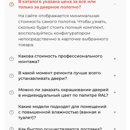
В каталоге указана цена за всё или
только за дверное полотно?
На сайте отображается минимальная
стоимость самого полотна. Чтобы узнать,
сколько будет стоить полный комплект,
воспользуйтесь конфигуратором
непосредственно в карточке выбранного
товара.
Какова стоимость профессионального
монтажа?
Итоговая сумма зависит от типа отделки
В какой момент ремонта лучше всего
двери и габаритов проема. Минимальная
устанавливать двери?
цена за установку стандартной двери с
Мы советуем приступать к монтажу после
покрытием «экошпон» начинается от 5000
Можно ли заказать окрашивание дверей
того, как уложено напольное покрытие. В
рублей.
в индивидуальный цвет по палитре RAL?
противном случае из-за изменения уровня
Да, такая возможность есть. В нашем
пола полотно может не подойти по высоте, и
Какие модели подходят для помещений
ассортименте представлены эмалированные
его придется подрезать. Оптимально ставить
с повышенной влажностью (ванная и
модели от разных фабрик
двери по окончании всех отделочных работ.
туалет)?
Если монтаж нужен до поклейки обоев,
Для санузлов мы рекомендуем выбирать
лучше заранее подготовить все запилы, но
Как быстро осуществляется доставка?