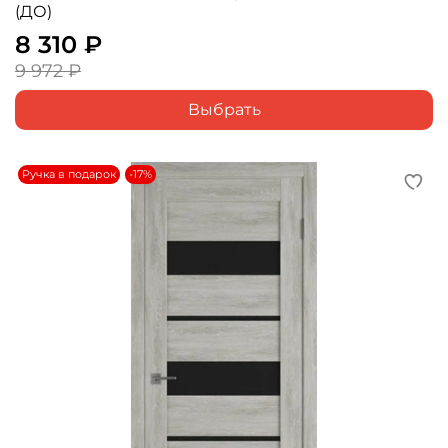
(ДО)
8 310 ₽
9 972 ₽
Выбрать
Ручка в подарок
-17%