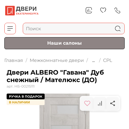
Наши салоны
Главная
Межкомнатные двери
...
CPL
Двери ALBERO "Гавана" Дуб
снежный / Мателюкс (ДО)
арт.
НБ-00215111
РУЧКА В ПОДАРОК
В НАЛИЧИИ