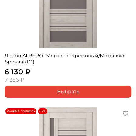
Двери ALBERO "Монтана" Кремовый/Мателюкс
бронза(ДО)
6 130 ₽
7 356 ₽
Выбрать
Ручка в подарок
-17%