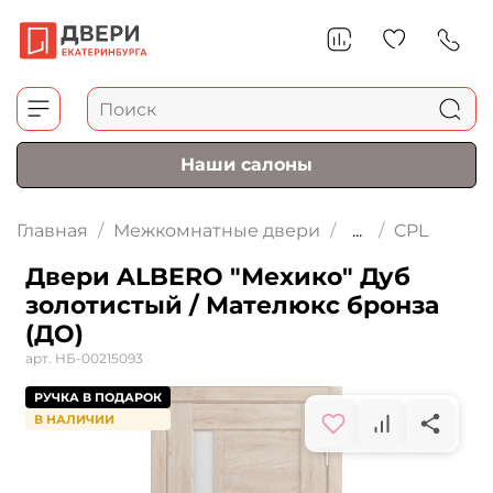
Наши салоны
Главная
Межкомнатные двери
...
CPL
Двери ALBERO "Мехико" Дуб
золотистый / Мателюкс бронза
(ДО)
арт.
НБ-00215093
РУЧКА В ПОДАРОК
В НАЛИЧИИ