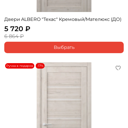
Двери ALBERO "Техас" Кремовый/Мателюкс (ДО)
5 720 ₽
6 864 ₽
Выбрать
Ручка в подарок
-17%