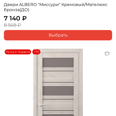
Двери ALBERO "Миссури" Кремовый/Мателюкс
бронза(ДО)
7 140 ₽
8 568 ₽
Выбрать
Ручка в подарок
-17%