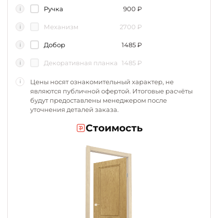
Ручка
900
₽
i
Механизм
2700
₽
i
Добор
1485
₽
i
Декоративная планка
1485
₽
i
Цены носят ознакомительный характер, не
i
являются публичной офертой. Итоговые расчёты
будут предоставлены менеджером после
уточнения деталей заказа.
Стоимость