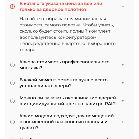
В каталоге указана цена за всё или
только за дверное полотно?
На сайте отображается минимальная
стоимость самого полотна. Чтобы узнать,
сколько будет стоить полный комплект,
воспользуйтесь конфигуратором
непосредственно в карточке выбранного
товара.
Какова стоимость профессионального
монтажа?
Итоговая сумма зависит от типа отделки
В какой момент ремонта лучше всего
двери и габаритов проема. Минимальная
устанавливать двери?
цена за установку стандартной двери с
Мы советуем приступать к монтажу после
покрытием «экошпон» начинается от 5000
Можно ли заказать окрашивание дверей
того, как уложено напольное покрытие. В
рублей.
в индивидуальный цвет по палитре RAL?
противном случае из-за изменения уровня
Да, такая возможность есть. В нашем
пола полотно может не подойти по высоте, и
Какие модели подходят для помещений
ассортименте представлены эмалированные
его придется подрезать. Оптимально ставить
с повышенной влажностью (ванная и
модели от разных фабрик
двери по окончании всех отделочных работ.
туалет)?
Если монтаж нужен до поклейки обоев,
Для санузлов мы рекомендуем выбирать
лучше заранее подготовить все запилы, но