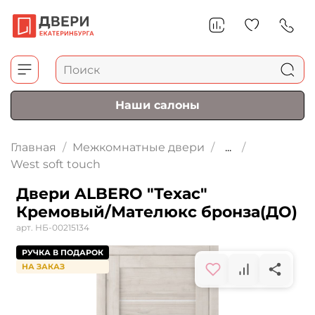
Наши салоны
Главная
Межкомнатные двери
...
West soft touch
Двери ALBERO "Техас"
Кремовый/Мателюкс бронза(ДО)
арт.
НБ-00215134
РУЧКА В ПОДАРОК
НА ЗАКАЗ