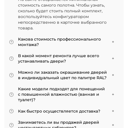
стоимость самого полотна. Чтобы узнать,
сколько будет стоить полный комплект,
воспользуйтесь конфигуратором
непосредственно в карточке выбранного
товара.
Какова стоимость профессионального
монтажа?
Итоговая сумма зависит от типа отделки
В какой момент ремонта лучше всего
двери и габаритов проема. Минимальная
устанавливать двери?
цена за установку стандартной двери с
Мы советуем приступать к монтажу после
покрытием «экошпон» начинается от 5000
Можно ли заказать окрашивание дверей
того, как уложено напольное покрытие. В
рублей.
в индивидуальный цвет по палитре RAL?
противном случае из-за изменения уровня
Да, такая возможность есть. В нашем
пола полотно может не подойти по высоте, и
Какие модели подходят для помещений
ассортименте представлены эмалированные
его придется подрезать. Оптимально ставить
с повышенной влажностью (ванная и
модели от разных фабрик
двери по окончании всех отделочных работ.
туалет)?
Если монтаж нужен до поклейки обоев,
Для санузлов мы рекомендуем выбирать
лучше заранее подготовить все запилы, но
Как быстро осуществляется доставка?
двери с покрытием из экошпона. На нашем
крепить наличники уже после завершения
сайте в разделе межкомнатные двери
Товары, имеющиеся на складе, доставляются
отделки стен.
Занимаетесь ли вы продажей дверей
практически все двери являются
в течение 3–5 рабочих дней. Если дверь
нестандартных габаритов?