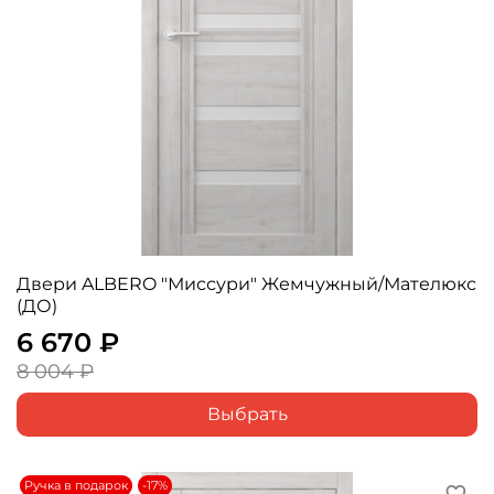
Двери ALBERO "Миссури" Жемчужный/Мателюкс
(ДО)
6 670 ₽
8 004 ₽
Выбрать
Ручка в подарок
-17%