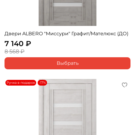
Двери ALBERO "Миссури" Графит/Мателюкс (ДО)
7 140 ₽
8 568 ₽
Выбрать
Ручка в подарок
-17%