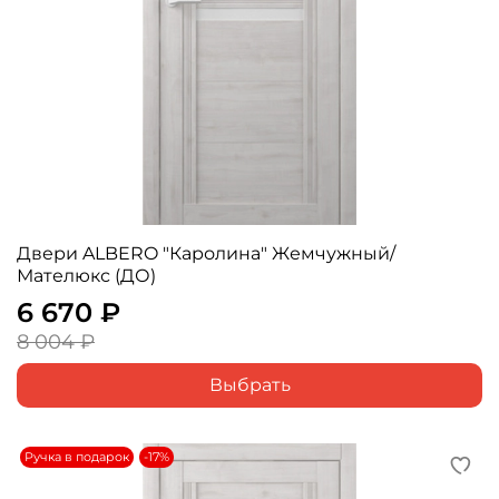
Двери ALBERO "Каролина" Жемчужный/
Мателюкс (ДО)
6 670 ₽
8 004 ₽
Выбрать
Ручка в подарок
-17%