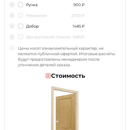
Ручка
900
₽
i
Механизм
2700
₽
i
Добор
1485
₽
i
Декоративная планка
1485
₽
i
Цены носят ознакомительный характер, не
i
являются публичной офертой. Итоговые расчёты
будут предоставлены менеджером после
уточнения деталей заказа.
Стоимость