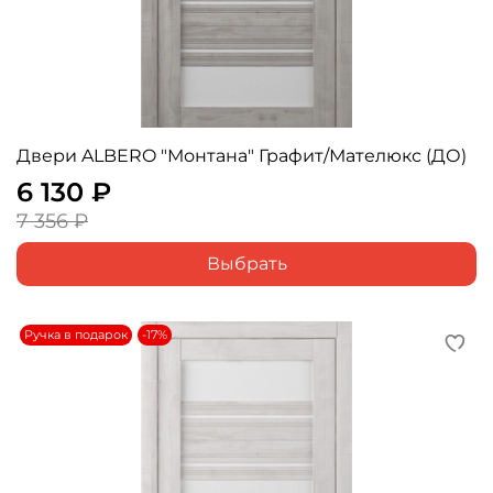
Двери ALBERO "Монтана" Графит/Мателюкс (ДО)
6 130 ₽
7 356 ₽
Выбрать
Ручка в подарок
-17%