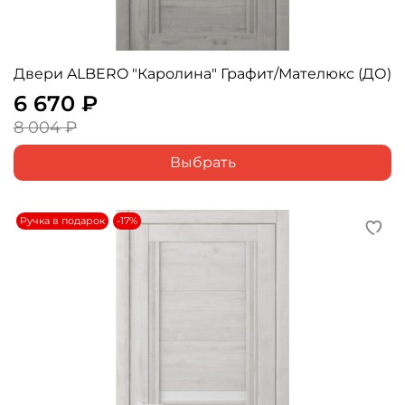
Двери ALBERO "Каролина" Графит/Мателюкс (ДО)
6 670 ₽
8 004 ₽
Выбрать
Ручка в подарок
-17%