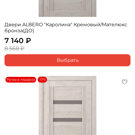
Двери ALBERO "Каролина" Кремовый/Мателюкс
бронза(ДО)
7 140 ₽
8 568 ₽
Выбрать
Ручка в подарок
-17%