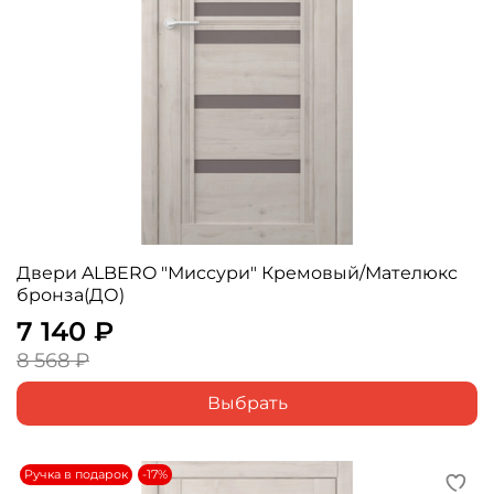
Двери ALBERO "Миссури" Кремовый/Мателюкс
бронза(ДО)
7 140 ₽
8 568 ₽
Выбрать
Ручка в подарок
-17%