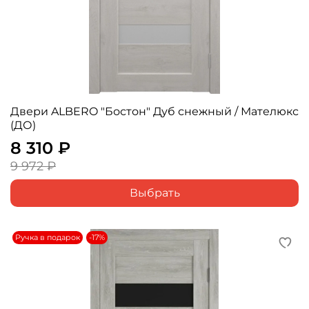
Двери ALBERO "Бостон" Дуб снежный / Мателюкс
(ДО)
8 310 ₽
9 972 ₽
Выбрать
Ручка в подарок
-17%