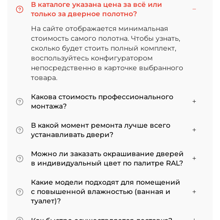
В каталоге указана цена за всё или
только за дверное полотно?
На сайте отображается минимальная
стоимость самого полотна. Чтобы узнать,
сколько будет стоить полный комплект,
воспользуйтесь конфигуратором
непосредственно в карточке выбранного
товара.
Какова стоимость профессионального
монтажа?
Итоговая сумма зависит от типа отделки
В какой момент ремонта лучше всего
двери и габаритов проема. Минимальная
устанавливать двери?
цена за установку стандартной двери с
Мы советуем приступать к монтажу после
покрытием «экошпон» начинается от 5000
Можно ли заказать окрашивание дверей
того, как уложено напольное покрытие. В
рублей.
в индивидуальный цвет по палитре RAL?
противном случае из-за изменения уровня
Да, такая возможность есть. В нашем
пола полотно может не подойти по высоте, и
Какие модели подходят для помещений
ассортименте представлены эмалированные
его придется подрезать. Оптимально ставить
с повышенной влажностью (ванная и
модели от разных фабрик
двери по окончании всех отделочных работ.
туалет)?
Если монтаж нужен до поклейки обоев,
Для санузлов мы рекомендуем выбирать
лучше заранее подготовить все запилы, но