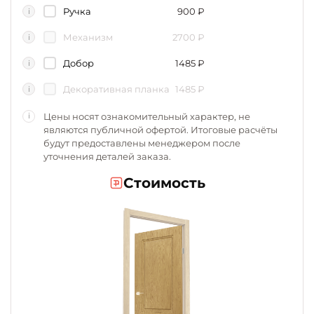
Ручка
900
₽
i
Механизм
2700
₽
i
Добор
1485
₽
i
Декоративная планка
1485
₽
i
Цены носят ознакомительный характер, не
i
являются публичной офертой. Итоговые расчёты
будут предоставлены менеджером после
уточнения деталей заказа.
Стоимость