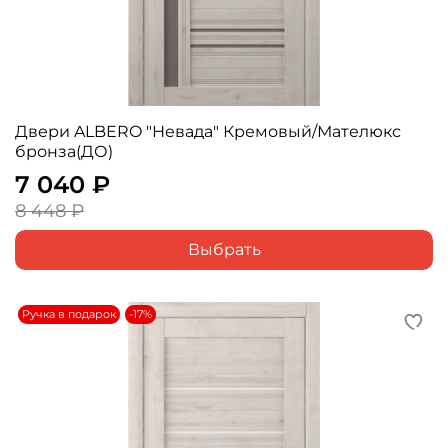
Двери ALBERO "Невада" Кремовый/Мателюкс
бронза(ДО)
7 040 ₽
8 448 ₽
Выбрать
Ручка в подарок
-17%