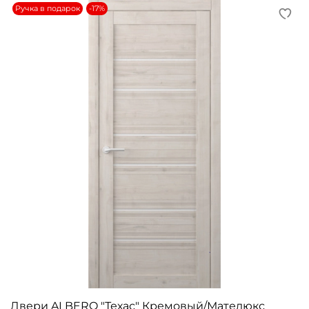
Ручка в подарок
-17%
Двери ALBERO "Техас" Кремовый/Мателюкс